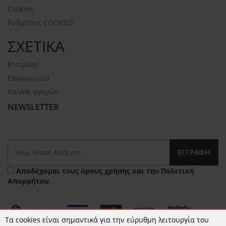
Cookies
Ρυθμίσεις COOKIES
ΣΧΕΤΙΚΑ
Εταιρεία
Επικοινωνία
Καλάθι αγορών
NEWSLETTER
ΕΓΓΡΑΦΉ
Αποδέχομαι τους
όρους χρήσης
και την
Πολιτική
Απορρήτου
Τα cookies είναι σημαντικά για την εύρυθμη λειτουργία του