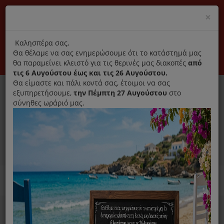
(+30) 210 2796031
Cl
×
modal
title
Αποκλειστικά γνήσια ανταλλακτικά
Καλησπέρα σας,
Θα θέλαμε να σας ενημερώσουμε ότι το κατάστημά μας
Σύνδεση
Εγγραφή
Εταιρεία
Επικοινωνία
θα παραμείνει κλειστό για τις θερινές μας διακοπές
από
τις 6 Αυγούστου έως και τις 26 Αυγούστου.
Θα είμαστε και πάλι κοντά σας, έτοιμοι να σας
εξυπηρετήσουμε,
την Πέμπτη 27 Αυγούστου
στο
σύνηθες ωράριό μας.
0
MENU
Ανταλλακτικά ηλεκτρικών συσκευών
Home
Σκούπα
Φίλτρα Σκούπας