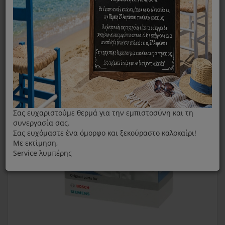
Φίλτρο Hepa Siemens BBZ153HF
Σας ευχαριστούμε θερμά για την εμπιστοσύνη και τη
συνεργασία σας.
Σας ευχόμαστε ένα όμορφο και ξεκούραστο καλοκαίρι!
Με εκτίμηση,
Service λυμπέρης