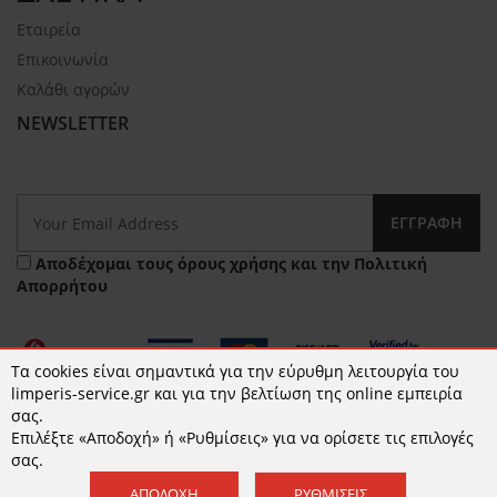
Εταιρεία
Επικοινωνία
Καλάθι αγορών
NEWSLETTER
ΕΓΓΡΑΦΉ
Αποδέχομαι τους
όρους χρήσης
και την
Πολιτική
Απορρήτου
Τα cookies είναι σημαντικά για την εύρυθμη λειτουργία του
limperis-service.gr και για την βελτίωση της online εμπειρία
σας.
Επιλέξτε «Αποδοχή» ή «Ρυθμίσεις» για να ορίσετε τις επιλογές
© 2026 limperis-service.gr | Κατασκευή ιστοσελίδων -
σας.
www.qualityweb.gr
ΑΠΟΔΟΧΉ
ΡΥΘΜΊΣΕΙΣ