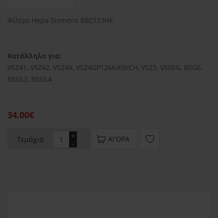
Φίλτρο Hepa Siemens BBZ153HF
Κατάλληλο για:
VSZ41, VSZ42, VSZ4X, VSZ4GP1266/69/CH, VSZ3, VS06G, BSG6,
BSGL3, BSGL4
34.00€
+
ΑΓΟΡΆ
Τεμάχια
-