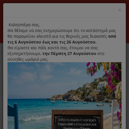
(+30) 210 2796031
Cl
×
modal
title
Αποκλειστικά γνήσια ανταλλακτικά
Καλησπέρα σας,
Θα θέλαμε να σας ενημερώσουμε ότι το κατάστημά μας
Σύνδεση
Εγγραφή
Εταιρεία
Επικοινωνία
θα παραμείνει κλειστό για τις θερινές μας διακοπές
από
τις 6 Αυγούστου έως και τις 26 Αυγούστου.
Θα είμαστε και πάλι κοντά σας, έτοιμοι να σας
εξυπηρετήσουμε,
την Πέμπτη 27 Αυγούστου
στο
σύνηθες ωράριό μας.
0
MENU
Ανταλλακτικά ηλεκτρικών συσκευών
Home
Σκούπα
Φίλτρα Σκούπας