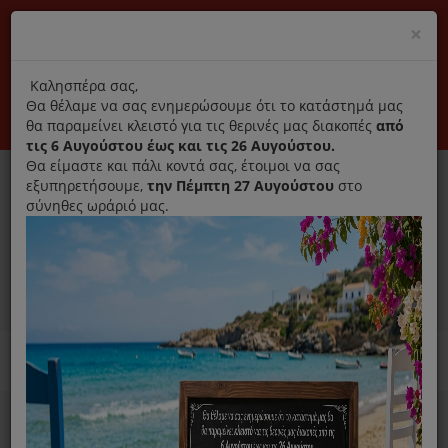
(+30) 210 2796031
Cl
×
modal
title
Αποκλειστικά γνήσια ανταλλακτικά
Καλησπέρα σας,
Θα θέλαμε να σας ενημερώσουμε ότι το κατάστημά μας
Σύνδεση
Εγγραφή
Εταιρεία
Επικοινωνία
θα παραμείνει κλειστό για τις θερινές μας διακοπές
από
τις 6 Αυγούστου έως και τις 26 Αυγούστου.
Θα είμαστε και πάλι κοντά σας, έτοιμοι να σας
εξυπηρετήσουμε,
την Πέμπτη 27 Αυγούστου
στο
σύνηθες ωράριό μας.
0
MENU
Ανταλλακτικά ηλεκτρικών συσκευών
Home
Σκούπα
Φίλτρα Σκούπας