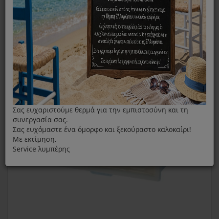
Φίλτρο Hepa Για Σκούπες Bosch - Siemens
Σας ευχαριστούμε θερμά για την εμπιστοσύνη και τη
συνεργασία σας.
Σας ευχόμαστε ένα όμορφο και ξεκούραστο καλοκαίρι!
Με εκτίμηση,
Service λυμπέρης