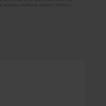
, VSZ2V212, VSZ2V2128, VSZ2V217, VSZ2V312,
ας
3.80€
Δυσπρόσιτες περιοχές
6.00€
Εκτός Ελλάδος
0.00€
3.50€