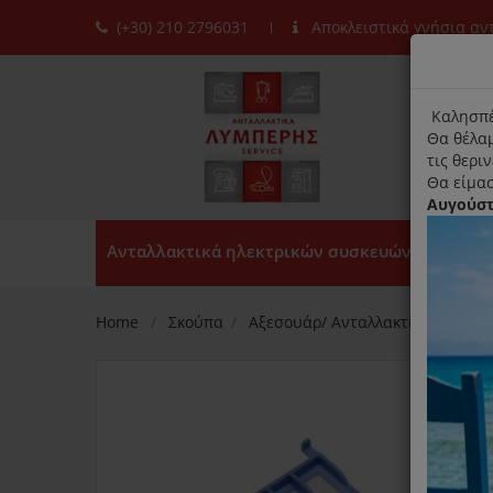
(+30) 210 2796031
Αποκλειστικά γνήσια α
moda
title
Καλησπέ
Θα θέλαμ
τις θερι
Θα είμασ
Αυγούσ
Ανταλλακτικά ηλεκτρικών συσκευών
Home
Σκούπα
Αξεσουάρ/ Ανταλλακτικά
Φίλ