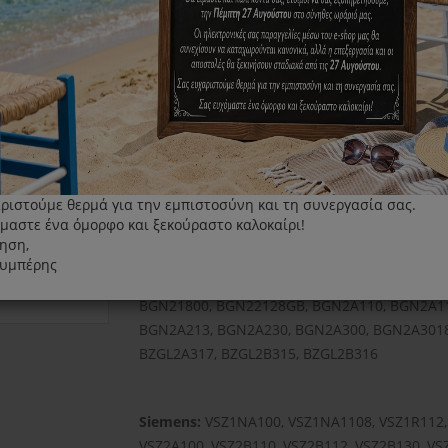
Original φίλτρο προστασίας Μοτερ για Ηλεκτ
Κατάλληλο για:
Bosch:
BGB21550, BGB21552, BGB2B111, BGL2
BGL25A100, BGL25MON1, BGL25MON2, BGL2
BGL25MON7, BGL25MON8, BGL2A100, BGL2A112
ριστούμε θερμά για την εμπιστοσύνη και τη συνεργασία σας.
BGL2B1108, BGL2B110CH, BGL2B112, BGL2B112
μαστε ένα όμορφο και ξεκούραστο καλοκαίρι!
BGL2C110, BGL2UA112, BGL2UA113, BGL2UA20
ηση,
BGL2UA2208, BGL2UA3008, BGL2UA3208, BGL2
λυμπέρης
BGL2UB1128, BGL2UB11CH, BGL2UB132, BGL2
BGN21800, BGN22128GB, BGN2A110, BGN2A11
BGN2A213, BGN2A230, BGN2A300, BGN2A3018
BZGL2A317, BZGL2B315, BZGL2B316
Siemens:
VSZ1NA100, VSZ1NA1108, VSZ1R112, 
VSZ2A100, VSZ2B110, VSZ2B112, VSZ2B130, V