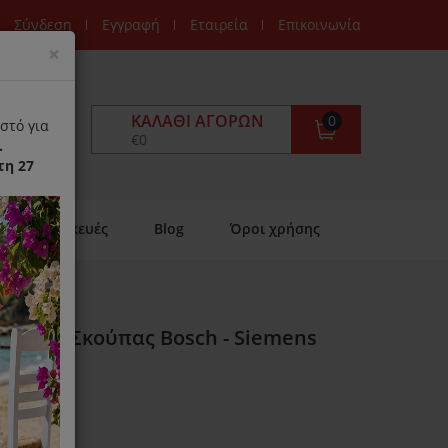
Σύνδεση
Εγγραφή
Εταιρεία
Επικοινωνία
Close
×
ΚΑΛΆΘΙ ΑΓΟΡΏΝ
0
στό για
€0
.
τη 27
Επισκευές
Blog
Όροι χρήσης
τρικής Σκούπας Bosch - Siemens
ιαθέσιμο)