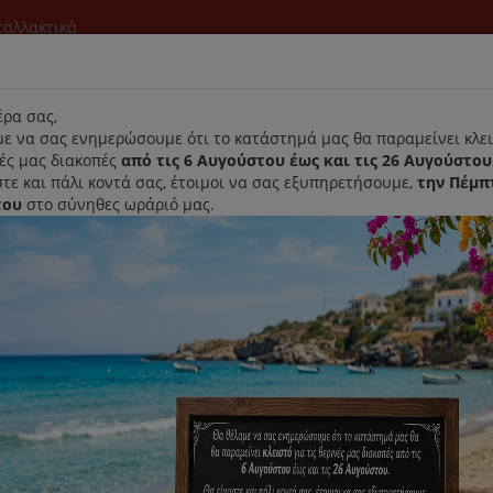
νταλλακτικά
l
ρα σας,
ε να σας ενημερώσουμε ότι το κατάστημά μας θα παραμείνει κλει
νές μας διακοπές
από τις 6 Αυγούστου έως και τις 26 Αυγούστου
τε και πάλι κοντά σας, έτοιμοι να σας εξυπηρετήσουμε,
την Πέμπ
του
στο σύνηθες ωράριό μας.
Αρχική
Laurastar
Παραλαβή- Παράδοση Κατ'οικον
τρο Προστασίας Μοτερ Ηλεκτρικής Σκούπας Bosch - Siemens
Φίλτρο Προστασίας Μοτερ Ηλεκ
Κωδικός : 00577814
Διαθεσιμότητα :
Παράδοση Σε 1-3 Ημέρες (Δ