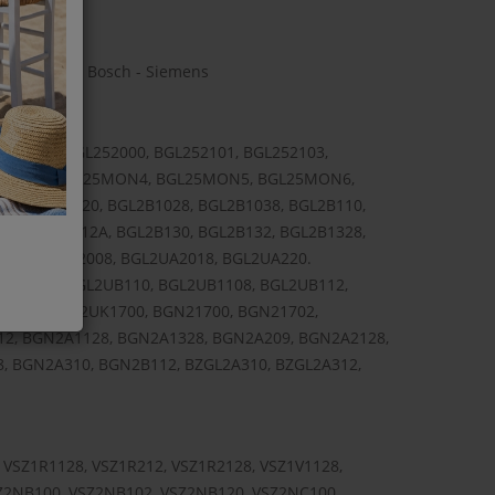
ρική Σκούπα Bosch - Siemens
1328GB, BGL252000, BGL252101, BGL252103,
5MON3, BGL25MON4, BGL25MON5, BGL25MON6,
, BGL2A220, BGL2B1028, BGL2B1038, BGL2B110,
8, BGL2B112A, BGL2B130, BGL2B132, BGL2B1328,
0, BGL2UA2008, BGL2UA2018, BGL2UA220.
UB1028, BGL2UB110, BGL2UB1108, BGL2UB112,
UC110, BGL2UK1700, BGN21700, BGN21702,
2, BGN2A1128, BGN2A1328, BGN2A209, BGN2A2128,
, BGN2A310, BGN2B112, BZGL2A310, BZGL2A312,
VSZ1R1128, VSZ1R212, VSZ1R2128, VSZ1V1128,
SZ2NB100, VSZ2NB102, VSZ2NB120, VSZ2NC100,