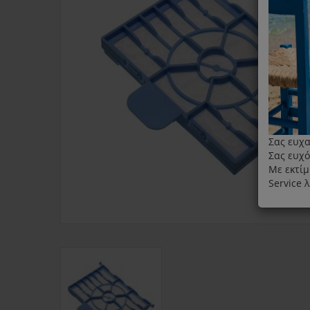
Σας ευχα
Σας ευχό
Με εκτίμ
Service 