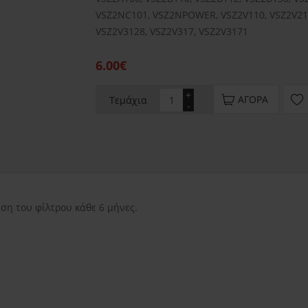
VSZ2NC101, VSZ2NPOWER, VSZ2V110, VSZ2V210
VSZ2V3128, VSZ2V317, VSZ2V3171
6.00€
+
ΑΓΟΡΆ
Τεμάχια
-
εντός Αττικής
3.50€
εκτός Αττικής
3.50€
Νησιωτικής Ελλάδ
ση του φίλτρου κάθε 6 μήνες.