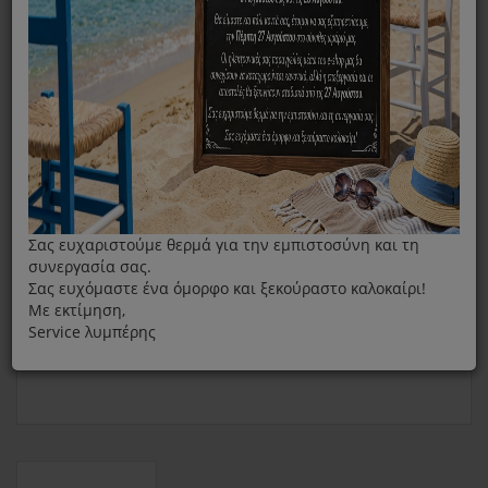
Φίλτρο Σιδήρου Braun 5512812081 BRSF001 Carestyle Mini
Σας ευχαριστούμε θερμά για την εμπιστοσύνη και τη
συνεργασία σας.
Σας ευχόμαστε ένα όμορφο και ξεκούραστο καλοκαίρι!
Με εκτίμηση,
Service λυμπέρης