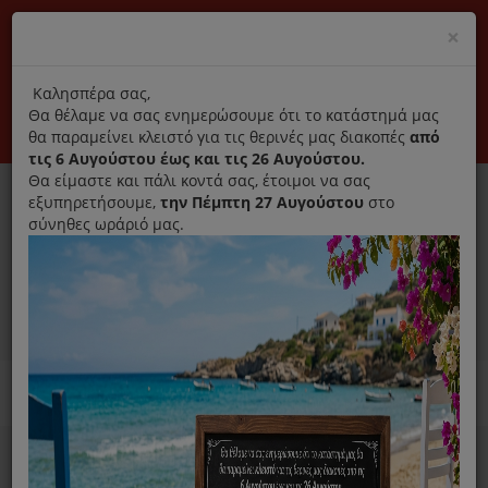
(+30) 210 2796031
Cl
×
modal
title
Αποκλειστικά γνήσια ανταλλακτικά
Καλησπέρα σας,
Θα θέλαμε να σας ενημερώσουμε ότι το κατάστημά μας
Σύνδεση
Εγγραφή
Εταιρεία
Επικοινωνία
θα παραμείνει κλειστό για τις θερινές μας διακοπές
από
τις 6 Αυγούστου έως και τις 26 Αυγούστου.
Θα είμαστε και πάλι κοντά σας, έτοιμοι να σας
εξυπηρετήσουμε,
την Πέμπτη 27 Αυγούστου
στο
σύνηθες ωράριό μας.
0
MENU
Ανταλλακτικά ηλεκτρικών συσκευών
Home
Σίδερο
Φίλτρο Νερού