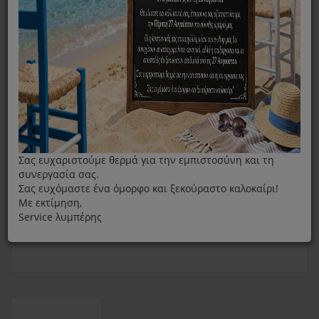
Φίλτρο Σιδήρου TEFAL XD9070E0 Για Tefal Liberty
Σας ευχαριστούμε θερμά για την εμπιστοσύνη και τη
συνεργασία σας.
Σας ευχόμαστε ένα όμορφο και ξεκούραστο καλοκαίρι!
Με εκτίμηση,
Service λυμπέρης