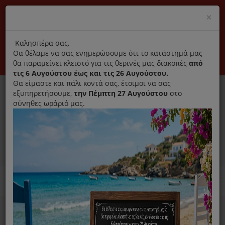
(+30) 210 2796031
Cl
×
modal
title
Αποκλειστικά γνήσια ανταλλακτικά
Καλησπέρα σας,
Θα θέλαμε να σας ενημερώσουμε ότι το κατάστημά μας
Σύνδεση
Εγγραφή
Εταιρεία
Επικοινωνία
θα παραμείνει κλειστό για τις θερινές μας διακοπές
από
τις 6 Αυγούστου έως και τις 26 Αυγούστου.
Θα είμαστε και πάλι κοντά σας, έτοιμοι να σας
εξυπηρετήσουμε,
την Πέμπτη 27 Αυγούστου
στο
σύνηθες ωράριό μας.
0
MENU
Ανταλλακτικά ηλεκτρικών συσκευών
Home
Σίδερο
Φίλτρο Νερού