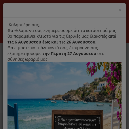
(+30) 210 2796031
Cl
×
modal
title
Αποκλειστικά γνήσια ανταλλακτικά
Καλησπέρα σας,
Θα θέλαμε να σας ενημερώσουμε ότι το κατάστημά μας
Σύνδεση
Εγγραφή
Εταιρεία
Επικοινωνία
θα παραμείνει κλειστό για τις θερινές μας διακοπές
από
τις 6 Αυγούστου έως και τις 26 Αυγούστου.
Θα είμαστε και πάλι κοντά σας, έτοιμοι να σας
εξυπηρετήσουμε,
την Πέμπτη 27 Αυγούστου
στο
σύνηθες ωράριό μας.
0
MENU
Ανταλλακτικά ηλεκτρικών συσκευών
Home
Ανεμιστήρες