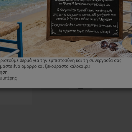
Γάντι σιλικόνης Electrolux ειδικό για υψηλές
Κατάλληλο για:
κατάλληλο για όλους τους φούρνους
ριστούμε θερμά για την εμπιστοσύνη και τη συνεργασία σας.
μαστε ένα όμορφο και ξεκούραστο καλοκαίρι!
15.00€
ηση,
λυμπέρης
+
Τεμάχια
-