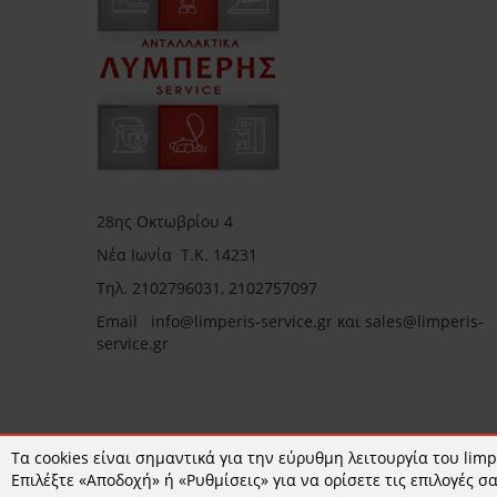
28ης Οκτωβρίου 4
Νέα Ιωνία Τ.Κ. 14231
Τηλ.
2102796031, 2102757097
Email in
fo@limperis-service.gr και sales@limperis-
service.gr
Ωράριο καταστήματος:
Τα cookies είναι σημαντικά για την εύρυθμη λειτουργία του limpe
Επιλέξτε «Αποδοχή» ή «Ρυθμίσεις» για να ορίσετε τις επιλογές σα