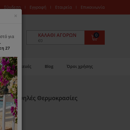
Σύνδεση
Εγγραφή
Εταιρεία
Επικοινωνία
Close
×
ΚΑΛΆΘΙ ΑΓΟΡΏΝ
0
στό για
€0
.
τη 27
Επισκευές
Blog
Όροι χρήσης
ικό Για Υψηλές Θερμοκρασίες