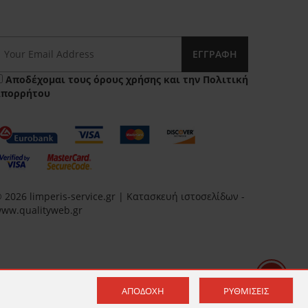
ΕΓΓΡΑΦΉ
Αποδέχομαι τους
όρους χρήσης
και την
Πολιτική
Απορρήτου
 2026 limperis-service.gr | Κατασκευή ιστοσελίδων -
ww.qualityweb.gr
ΑΠΟΔΟΧΉ
ΡΥΘΜΊΣΕΙΣ