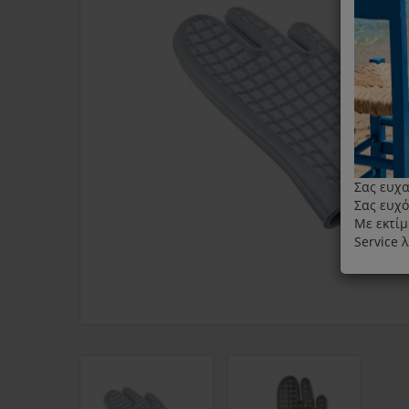
Σας ευχα
Σας ευχό
Με εκτίμ
Service 