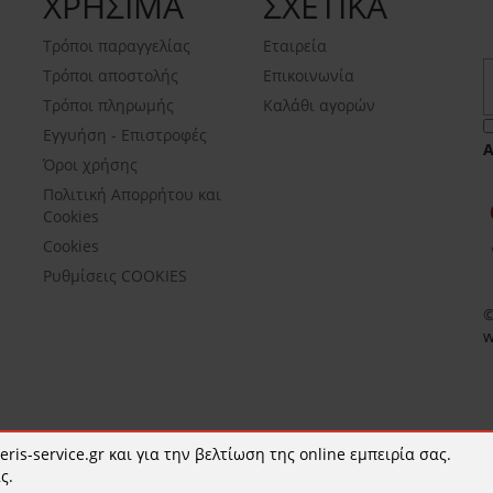
ΧΡΗΣΙΜΑ
ΣΧΕΤΙΚΑ
Τρόποι παραγγελίας
Εταιρεία
Τρόποι αποστολής
Επικοινωνία
Τρόποι πληρωμής
Καλάθι αγορών
Εγγυήση - Επιστροφές
Όροι χρήσης
Πολιτική Απορρήτου και
Cookies
Cookies
Ρυθμίσεις COOKIES
©
w
ris-service.gr και για την βελτίωση της online εμπειρία σας.
ς.