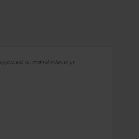
ας
3.80€
Δυσπρόσιτες περιοχές
6.00€
Εκτός Ελλάδος
0.00€
Εργονομικό και σταθερό πιάσιμο, με
3.50€