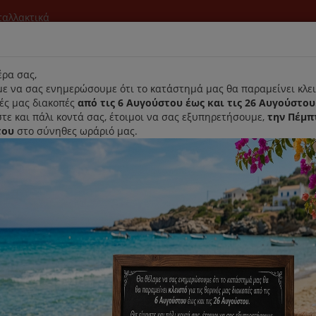
νταλλακτικά
l
ρα σας,
ε να σας ενημερώσουμε ότι το κατάστημά μας θα παραμείνει κλει
νές μας διακοπές
από τις 6 Αυγούστου έως και τις 26 Αυγούστου
τε και πάλι κοντά σας, έτοιμοι να σας εξυπηρετήσουμε,
την Πέμπ
του
στο σύνηθες ωράριό μας.
Αρχική
Laurastar
Παραλαβή- Παράδοση Κατ'οικον
λικόνης Electrolux Ειδικό Για Υψηλές Θερμοκρασίες
Γάντι Σιλικόνης Electrolux Ειδ
Κωδικός : 9029792802
Διαθεσιμότητα :
Καταργήθηκε