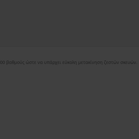
εντός Αττικής
3.50€
εκτός Αττικής
3.50€
Νησιωτικής Ελλάδ
 300 βαθμούς ώστε να υπάρχει εύκολη μετακίνηση ζεστών σκευών. 