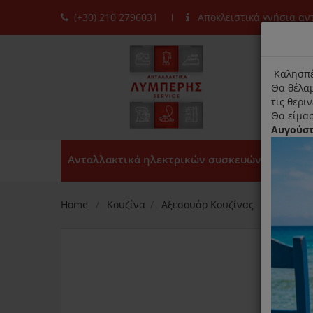
(+30) 210 2796031
Αποκλειστικά γνήσια α
moda
title
Καλησπέ
Θα θέλαμ
τις θερι
Θα είμασ
Αυγούσ
Ανταλλακτικά ηλεκτρικών συσκευών
Home
Κουζίνα
Αξεσουάρ Κουζίνας
Γάντι Σι