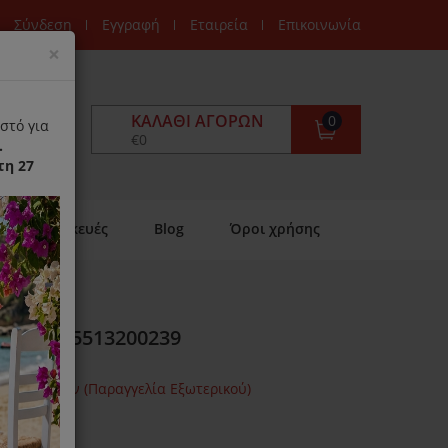
Σύνδεση
Εγγραφή
Εταιρεία
Επικοινωνία
Close
×
ΚΑΛΆΘΙ ΑΓΟΡΏΝ
0
στό για
€0
.
τη 27
Επισκευές
Blog
Όροι χρήσης
longhi 5513200239
μων Ημερών (Παραγγελία Εξωτερικού)