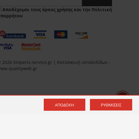
Αποδέχομαι τους
όρους χρήσης
και την
Πολιτική
Απορρήτου
 2026 limperis-service.gr | Κατασκευή ιστοσελίδων -
ww.qualityweb.gr
ΑΠΟΔΟΧΉ
ΡΥΘΜΊΣΕΙΣ