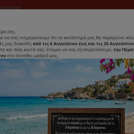
νταλλακτικά
l
ρα σας,
ε να σας ενημερώσουμε ότι το κατάστημά μας θα παραμείνει κλει
νές μας διακοπές
από τις 6 Αυγούστου έως και τις 26 Αυγούστου
τε και πάλι κοντά σας, έτοιμοι να σας εξυπηρετήσουμε,
την Πέμπ
του
στο σύνηθες ωράριό μας.
Αρχική
Laurastar
Παραλαβή- Παράδοση Κατ'οικον
ιέρα
Γκρουπ Καφετιέρας Espresso Delonghi 5513200239
Γκρουπ Καφετιέρας Espresso De
Κωδικός : 5513200239
Διαθεσιμότητα :
Παράδοση Εντός 15 Εργάσι