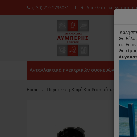
(+30) 210 2796031
Αποκλειστικά γνήσια α
moda
title
Καλησπέ
Θα θέλαμ
τις θερι
Θα είμασ
Αυγούσ
Ανταλλακτικά ηλεκτρικών συσκευών
Home
Παρασκευή Καφέ Και Ροφημάτων
Καφετ