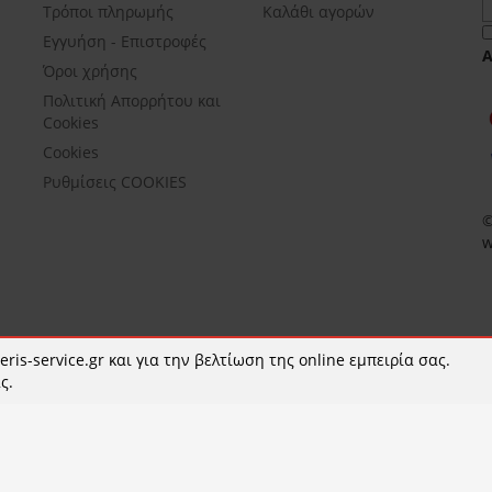
Τρόποι πληρωμής
Καλάθι αγορών
Εγγυήση - Επιστροφές
Όροι χρήσης
Πολιτική Απορρήτου και
Cookies
Cookies
Ρυθμίσεις COOKIES
©
w
ris-service.gr και για την βελτίωση της online εμπειρία σας.
ς.