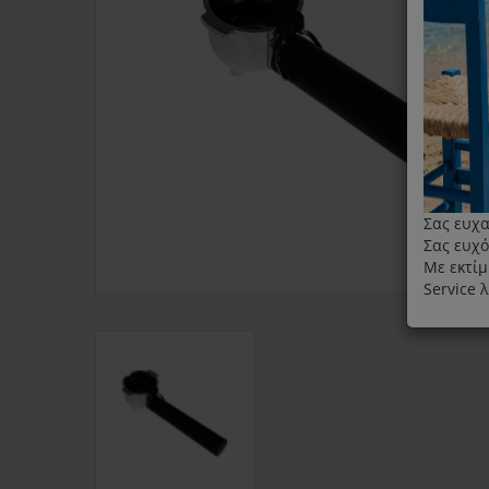
Σας ευχα
Σας ευχό
Με εκτίμ
Service 