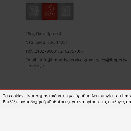
28ης Οκτωβρίου 4
Νέα Ιωνία Τ.Κ. 14231
Τηλ.
2102796031, 2102757097
Email in
fo@limperis-service.gr και sales@limperis-
service.gr
Ωράριο καταστήματος:
Τα cookies είναι σημαντικά για την εύρυθμη λειτουργία του limpe
Επιλέξτε «Αποδοχή» ή «Ρυθμίσεις» για να ορίσετε τις επιλογές σα
Δευτέρα- Τετάρτη :09:00-15:00
Τρίτη- Πέμπτη- Παρασκευή 09:00-18:00
Σάββατο : 09:00-14:00