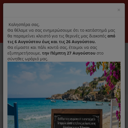
(+30) 210 2796031
Cl
×
modal
title
Αποκλειστικά γνήσια ανταλλακτικά
Καλησπέρα σας,
Θα θέλαμε να σας ενημερώσουμε ότι το κατάστημά μας
Σύνδεση
Εγγραφή
Εταιρεία
Επικοινωνία
θα παραμείνει κλειστό για τις θερινές μας διακοπές
από
τις 6 Αυγούστου έως και τις 26 Αυγούστου.
Θα είμαστε και πάλι κοντά σας, έτοιμοι να σας
εξυπηρετήσουμε,
την Πέμπτη 27 Αυγούστου
στο
σύνηθες ωράριό μας.
0
MENU
Ανταλλακτικά ηλεκτρικών συσκευών
Home
Παρασκευή Καφέ Και Ροφημάτων