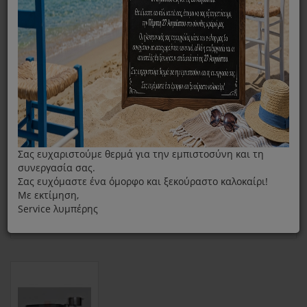
Καφετιέρα
Αξεσουάρ/ Ανταλλακτικά
Γκρουπ Καφετιέρας Espresso Pyrex SB380
Σας ευχαριστούμε θερμά για την εμπιστοσύνη και τη
συνεργασία σας.
Σας ευχόμαστε ένα όμορφο και ξεκούραστο καλοκαίρι!
Με εκτίμηση,
Service λυμπέρης