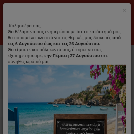
(+30) 210 2796031
Cl
×
modal
title
Αποκλειστικά γνήσια ανταλλακτικά
Καλησπέρα σας,
Θα θέλαμε να σας ενημερώσουμε ότι το κατάστημά μας
Σύνδεση
Εγγραφή
Εταιρεία
Επικοινωνία
θα παραμείνει κλειστό για τις θερινές μας διακοπές
από
τις 6 Αυγούστου έως και τις 26 Αυγούστου.
Θα είμαστε και πάλι κοντά σας, έτοιμοι να σας
εξυπηρετήσουμε,
την Πέμπτη 27 Αυγούστου
στο
σύνηθες ωράριό μας.
0
MENU
Ανταλλακτικά ηλεκτρικών συσκευών
Home
Σίδερο
Ανταλλακτικά Σιδέρου