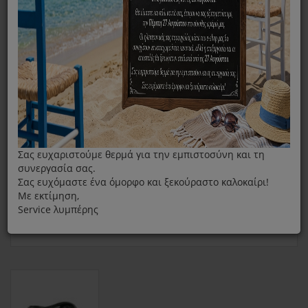
Καλώδιο Τροφοδοσίας Για Πρεσσοσίδερο Rowenta DG76
Και Tefal GV68
Σας ευχαριστούμε θερμά για την εμπιστοσύνη και τη
συνεργασία σας.
Σας ευχόμαστε ένα όμορφο και ξεκούραστο καλοκαίρι!
Με εκτίμηση,
Service λυμπέρης