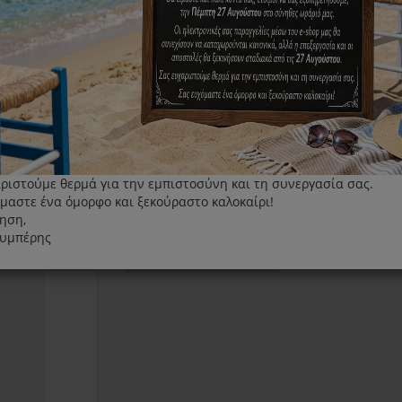
Κάλυμμα σιδερώστρας Laurastar MyCover R
Κατάλληλο για:
Magic Evolution II, Premium Evolution II, Lau
Ironing Board
ριστούμε θερμά για την εμπιστοσύνη και τη συνεργασία σας.
μαστε ένα όμορφο και ξεκούραστο καλοκαίρι!
50.00€
ηση,
λυμπέρης
+
ΑΓΟΡΆ
Τεμάχια
-