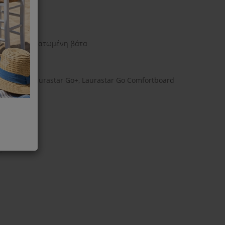
ed με ενσωματωμένη βάτα
rastar GO, Laurastar Go+, Laurastar Go Comfortboard