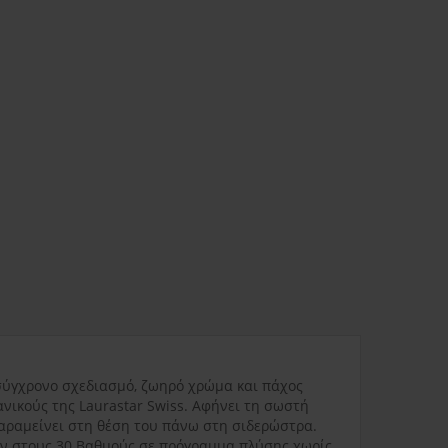
ας
3.80€
Δυσπρόσιτες περιοχές
6.00€
Εκτός Ελλάδος
0.00€
 σύγχρονο σχεδιασμό, ζωηρό χρώμα και πάχος
3.50€
νικούς της Laurastar Swiss. Αφήνει τη σωστή
παραμείνει στη θέση του πάνω στη σιδερώστρα.
ων στους 30 Βαθμούς σε πρόγραμμα πλύσης χωρίς