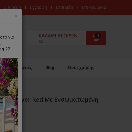
Σύνδεση
Εγγραφή
Εταιρεία
Επικοινωνία
Close
×
ΚΑΛΆΘΙ ΑΓΟΡΏΝ
0
στό για
€0
.
τη 27
Επισκευές
Blog
Όροι χρήσης
ar MyCover Red Με Ενσωματωμένη
ιαθέσιμο)