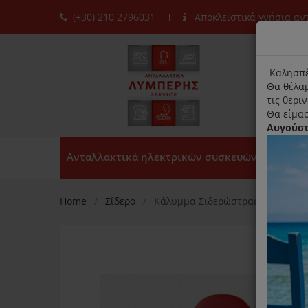
(+30) 210 2796031
Αποκλειστικά γνήσια α
moda
title
Καλησπέ
Θα θέλαμ
τις θερι
Θα είμασ
Αυγούσ
Ανταλλακτικά ηλεκτρικών συσκευών
Home
Σίδερο
Κάλυμμα Σιδερώστρας Laurasta