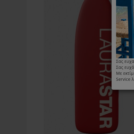
Σας ευχα
Σας ευχό
Με εκτίμ
Service 