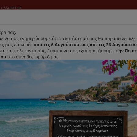
νταλλακτικά
l
ρα σας,
ε να σας ενημερώσουμε ότι το κατάστημά μας θα παραμείνει κλει
νές μας διακοπές
από τις 6 Αυγούστου έως και τις 26 Αυγούστου
τε και πάλι κοντά σας, έτοιμοι να σας εξυπηρετήσουμε,
την Πέμπ
του
στο σύνηθες ωράριό μας.
Αρχική
Laurastar
Παραλαβή- Παράδοση Κατ'οικον
r MyCover Red Με Ενσωματωμένη Βάτα
Κάλυμμα Σιδερώστρας Laurast
Βάτα
Κωδικός : 560.7804.785
Διαθεσιμότητα :
Παράδοση Σε 1-3 Ημέρες (Δ