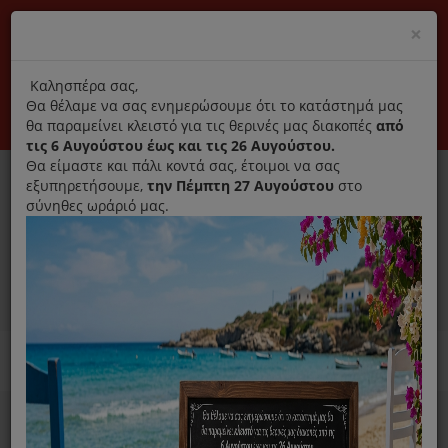
(+30) 210 2796031
Cl
×
modal
title
Αποκλειστικά γνήσια ανταλλακτικά
Καλησπέρα σας,
Θα θέλαμε να σας ενημερώσουμε ότι το κατάστημά μας
Σύνδεση
Εγγραφή
Εταιρεία
Επικοινωνία
θα παραμείνει κλειστό για τις θερινές μας διακοπές
από
τις 6 Αυγούστου έως και τις 26 Αυγούστου.
Θα είμαστε και πάλι κοντά σας, έτοιμοι να σας
εξυπηρετήσουμε,
την Πέμπτη 27 Αυγούστου
στο
σύνηθες ωράριό μας.
0
MENU
Ανταλλακτικά ηλεκτρικών συσκευών
Home
Παρασκευή Καφέ Και Ροφημάτων