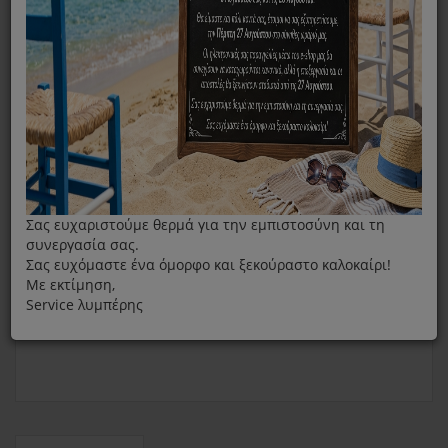
Καφετιέρα
Κανάτα
Κανάτα Καφετιέρας Φίλτρου Tefal CM600840
Σας ευχαριστούμε θερμά για την εμπιστοσύνη και τη
συνεργασία σας.
Σας ευχόμαστε ένα όμορφο και ξεκούραστο καλοκαίρι!
Με εκτίμηση,
Service λυμπέρης