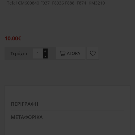
Tefal CM600840 F937 F8936 F888 F874 KM3210
10.00€
+
ΑΓΟΡΆ
Τεμάχια
-
ΠΕΡΙΓΡΑΦΉ
ΜΕΤΑΦΟΡΙΚΆ