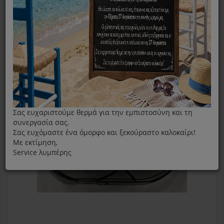
Αποχυμωτής
Καπάκι Αποχυμωτή Για Izzy My-624 Vita+
Σας ευχαριστούμε θερμά για την εμπιστοσύνη και τη
συνεργασία σας.
Σας ευχόμαστε ένα όμορφο και ξεκούραστο καλοκαίρι!
Με εκτίμηση,
Service λυμπέρης