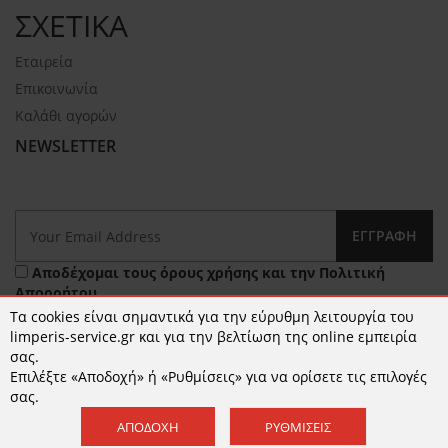
ΣΧΕΤΙΚΑ
Εταιρεία
Επικοινωνία
Καλάθι αγορών
NEWSLETTER
ΕΓΓΡΑΦΉ
Αποδέχομαι τους
όρους χρήσης
και την
Πολιτική
Απορρήτου
Τα cookies είναι σημαντικά για την εύρυθμη λειτουργία του
limperis-service.gr και για την βελτίωση της online εμπειρία
σας.
Επιλέξτε «Αποδοχή» ή «Ρυθμίσεις» για να ορίσετε τις επιλογές
σας.
ΑΠΟΔΟΧΉ
ΡΥΘΜΊΣΕΙΣ
© 2026 limperis-service.gr | Κατασκευή ιστοσελίδων -