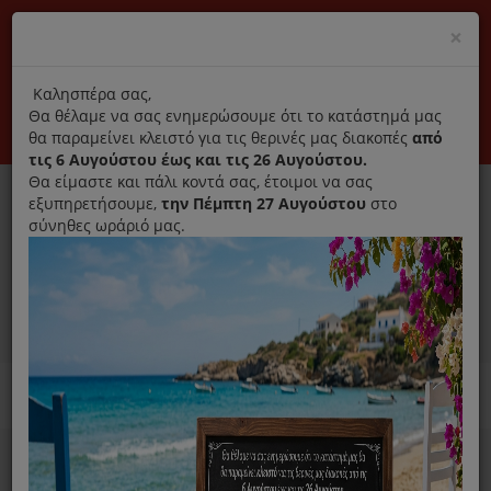
(+30) 210 2796031
Cl
×
modal
title
Αποκλειστικά γνήσια ανταλλακτικά
Καλησπέρα σας,
Θα θέλαμε να σας ενημερώσουμε ότι το κατάστημά μας
Σύνδεση
Εγγραφή
Εταιρεία
Επικοινωνία
θα παραμείνει κλειστό για τις θερινές μας διακοπές
από
τις 6 Αυγούστου έως και τις 26 Αυγούστου.
Θα είμαστε και πάλι κοντά σας, έτοιμοι να σας
εξυπηρετήσουμε,
την Πέμπτη 27 Αυγούστου
στο
σύνηθες ωράριό μας.
0
MENU
Ανταλλακτικά ηλεκτρικών συσκευών
Home
Παρασκευή Καφέ Και Ροφημάτων