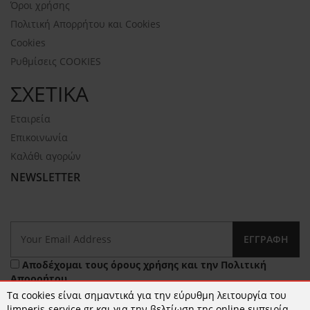
Όροι χρήσης
Πολιτική Απορρήτου και Cookies
Cookies
Ρυθμίσεις COOKIES
ΣΧΕΤΙΚΑ
Εταιρεία
Επικοινωνία
Καλάθι αγορών
NEWSLETTER
ΕΓΓΡΑΦΉ
Αποδέχομαι τους
όρους χρήσης
και την
Πολιτική
Απορρήτου
Τα cookies είναι σημαντικά για την εύρυθμη λειτουργία του
limperis-service.gr και για την βελτίωση της online εμπειρία