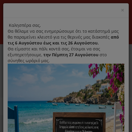
(+30) 210 2796031
Cl
×
modal
title
Αποκλειστικά γνήσια ανταλλακτικά
Καλησπέρα σας,
Θα θέλαμε να σας ενημερώσουμε ότι το κατάστημά μας
Σύνδεση
Εγγραφή
Εταιρεία
Επικοινωνία
θα παραμείνει κλειστό για τις θερινές μας διακοπές
από
τις 6 Αυγούστου έως και τις 26 Αυγούστου.
Θα είμαστε και πάλι κοντά σας, έτοιμοι να σας
εξυπηρετήσουμε,
την Πέμπτη 27 Αυγούστου
στο
σύνηθες ωράριό μας.
0
MENU
Ανταλλακτικά ηλεκτρικών συσκευών
Home
Προσωπική Φροντίδα
Steampod