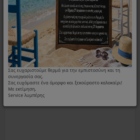
Καπάκι Δοχείου Νερού L'OREAL Steampod LP8500
Σας ευχαριστούμε θερμά για την εμπιστοσύνη και τη
συνεργασία σας.
Σας ευχόμαστε ένα όμορφο και ξεκούραστο καλοκαίρι!
Με εκτίμηση,
Service λυμπέρης