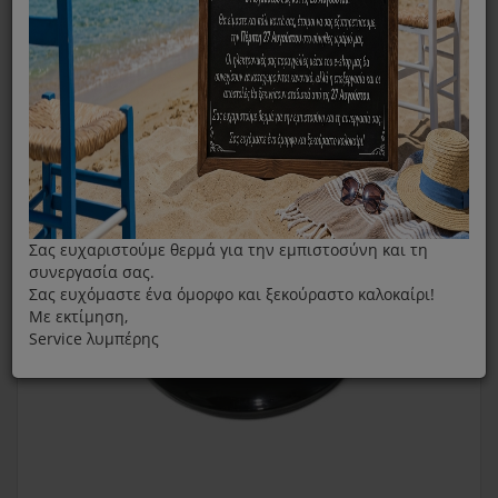
Καπάκι Κάδου 500ml Για Ραβδομπλέντερ Braun MultiQuick
9
Σας ευχαριστούμε θερμά για την εμπιστοσύνη και τη
συνεργασία σας.
Σας ευχόμαστε ένα όμορφο και ξεκούραστο καλοκαίρι!
Με εκτίμηση,
Service λυμπέρης