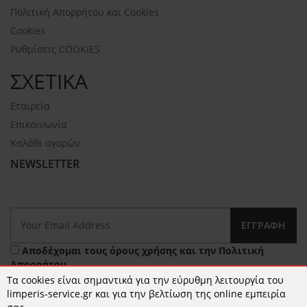
Πολιτική Απορρήτου και Cookies
Cookies
Ρυθμίσεις COOKIES
ΣΧΕΤΙΚΑ
Εταιρεία
Επικοινωνία
Καλάθι αγορών
NEWSLETTER
ΕΓΓΡΑΦΉ
Αποδέχομαι τους
όρους χρήσης
και την
Πολιτική
Απορρήτου
Τα cookies είναι σημαντικά για την εύρυθμη λειτουργία του
limperis-service.gr και για την βελτίωση της online εμπειρία