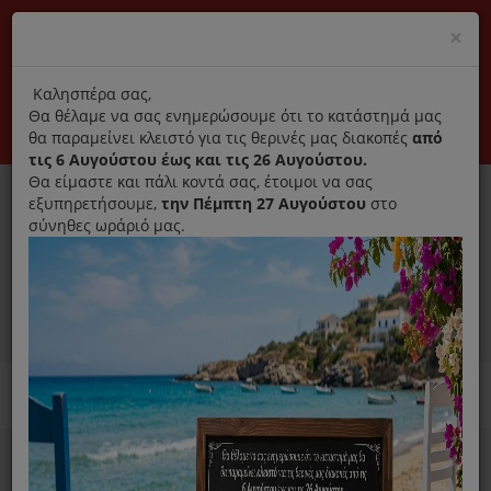
(+30) 210 2796031
Cl
×
modal
title
Αποκλειστικά γνήσια ανταλλακτικά
Καλησπέρα σας,
Θα θέλαμε να σας ενημερώσουμε ότι το κατάστημά μας
Σύνδεση
Εγγραφή
Εταιρεία
Επικοινωνία
θα παραμείνει κλειστό για τις θερινές μας διακοπές
από
τις 6 Αυγούστου έως και τις 26 Αυγούστου.
Θα είμαστε και πάλι κοντά σας, έτοιμοι να σας
εξυπηρετήσουμε,
την Πέμπτη 27 Αυγούστου
στο
σύνηθες ωράριό μας.
0
MENU
Ανταλλακτικά ηλεκτρικών συσκευών
Home
Συσκευές Μαγειρικής
Ραβδομπλέντερ