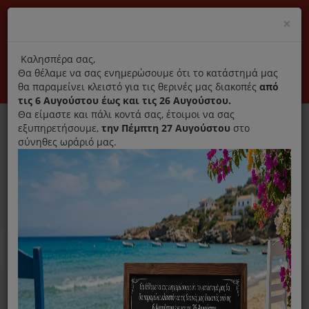
(+30) 210 2796031
Cl
×
modal
title
Αποκλειστικά γνήσια ανταλλακτικά
Καλησπέρα σας,
Θα θέλαμε να σας ενημερώσουμε ότι το κατάστημά μας
Σύνδεση
Εγγραφή
Εταιρεία
Επικοινωνία
θα παραμείνει κλειστό για τις θερινές μας διακοπές
από
τις 6 Αυγούστου έως και τις 26 Αυγούστου.
Θα είμαστε και πάλι κοντά σας, έτοιμοι να σας
εξυπηρετήσουμε,
την Πέμπτη 27 Αυγούστου
στο
σύνηθες ωράριό μας.
0
MENU
Ανταλλακτικά ηλεκτρικών συσκευών
Home
Καθαριστικό
Για Πλυντήριο Ρούχων