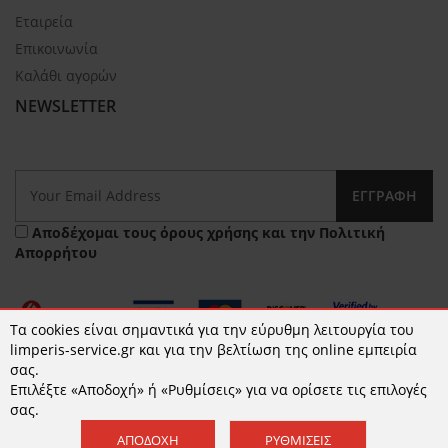
Εταιρεία
Επικοινωνία
Καλάθι αγορών
NEWSLETTER
ΕΓΓΡΑΦΉ
Αποδέχομαι τους
όρους χρήσης
και την
Πολιτική
Απορρήτου
Τα cookies είναι σημαντικά για την εύρυθμη λειτουργία του
limperis-service.gr και για την βελτίωση της online εμπειρία
σας.
Επιλέξτε «Αποδοχή» ή «Ρυθμίσεις» για να ορίσετε τις επιλογές
© 2026 limperis-service.gr | Κατασκευή ιστοσελίδων -
σας.
www.qualityweb.gr
ΑΠΟΔΟΧΉ
ΡΥΘΜΊΣΕΙΣ