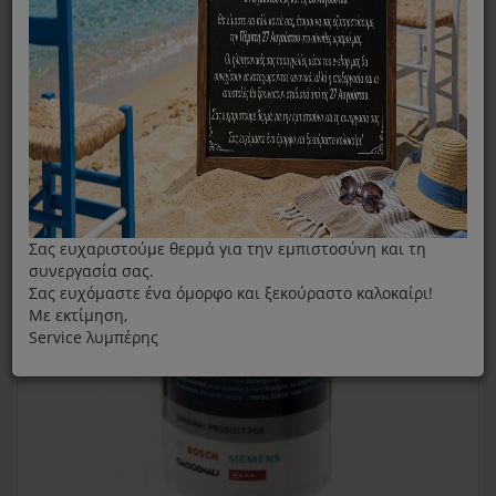
Καθαριστικό Πλυντηρίων Ρούχων Siemens
Σας ευχαριστούμε θερμά για την εμπιστοσύνη και τη
συνεργασία σας.
Σας ευχόμαστε ένα όμορφο και ξεκούραστο καλοκαίρι!
Με εκτίμηση,
Service λυμπέρης