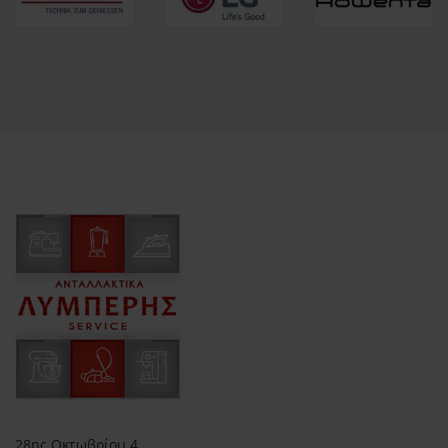
28ης Οκτωβρίου 4