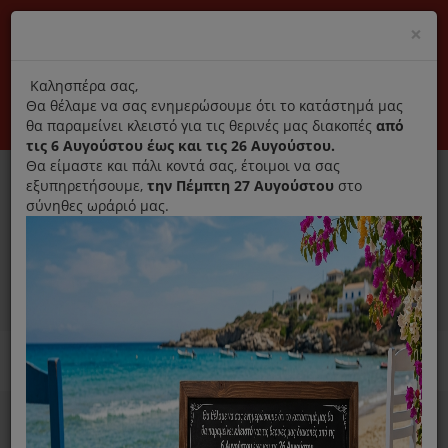
(+30) 210 2796031
Cl
×
modal
title
Αποκλειστικά γνήσια ανταλλακτικά
Καλησπέρα σας,
Θα θέλαμε να σας ενημερώσουμε ότι το κατάστημά μας
Σύνδεση
Εγγραφή
Εταιρεία
Επικοινωνία
θα παραμείνει κλειστό για τις θερινές μας διακοπές
από
τις 6 Αυγούστου έως και τις 26 Αυγούστου.
Θα είμαστε και πάλι κοντά σας, έτοιμοι να σας
εξυπηρετήσουμε,
την Πέμπτη 27 Αυγούστου
στο
σύνηθες ωράριό μας.
0
MENU
Ανταλλακτικά ηλεκτρικών συσκευών
Home
Προσωπική Φροντίδα