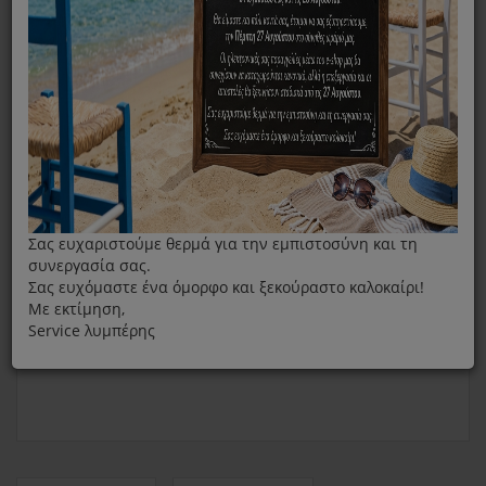
Ξυριστική-Κουρευτική Μηχανή
Κουρευτική Κεφαλή Για IZZY PG900
Σας ευχαριστούμε θερμά για την εμπιστοσύνη και τη
συνεργασία σας.
Σας ευχόμαστε ένα όμορφο και ξεκούραστο καλοκαίρι!
Με εκτίμηση,
Service λυμπέρης