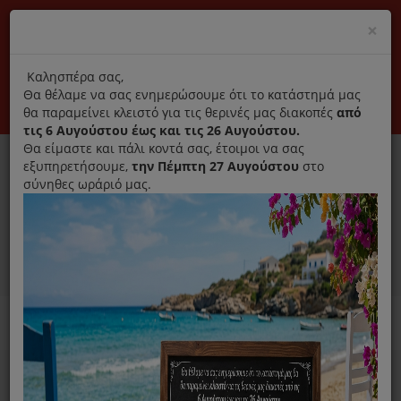
(+30) 210 2796031
Cl
×
modal
title
Αποκλειστικά γνήσια ανταλλακτικά
Καλησπέρα σας,
Θα θέλαμε να σας ενημερώσουμε ότι το κατάστημά μας
Σύνδεση
Εγγραφή
Εταιρεία
Επικοινωνία
θα παραμείνει κλειστό για τις θερινές μας διακοπές
από
τις 6 Αυγούστου έως και τις 26 Αυγούστου.
Θα είμαστε και πάλι κοντά σας, έτοιμοι να σας
εξυπηρετήσουμε,
την Πέμπτη 27 Αυγούστου
στο
σύνηθες ωράριό μας.
0
MENU
Ανταλλακτικά ηλεκτρικών συσκευών
Home
Χύτρα
Λάστιχα