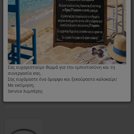
ΛΑΣΤΙΧΟ ΧΥΤΡΑΣ WMF 22CM
Σας ευχαριστούμε θερμά για την εμπιστοσύνη και τη
συνεργασία σας.
Σας ευχόμαστε ένα όμορφο και ξεκούραστο καλοκαίρι!
Με εκτίμηση,
Service λυμπέρης