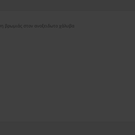
εντός Αττικής
3.50€
εκτός Αττικής
3.50€
Νησιωτικής Ελλάδ
η βρωμιάς στον ανοξειδωτο χάλυβα