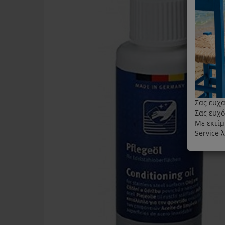
Σας ευχα
Σας ευχό
Με εκτίμ
Service 