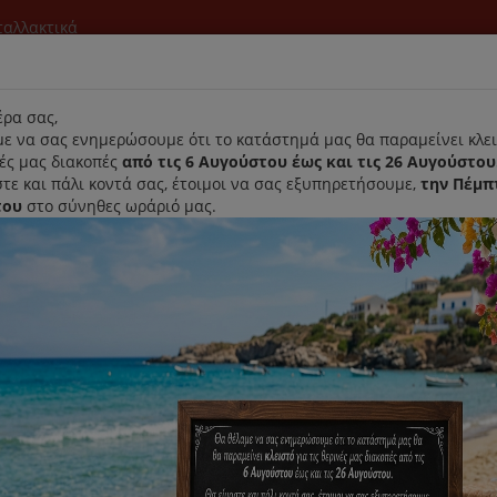
νταλλακτικά
l
ρα σας,
ε να σας ενημερώσουμε ότι το κατάστημά μας θα παραμείνει κλει
νές μας διακοπές
από τις 6 Αυγούστου έως και τις 26 Αυγούστου
τε και πάλι κοντά σας, έτοιμοι να σας εξυπηρετήσουμε,
την Πέμπ
του
στο σύνηθες ωράριό μας.
Αρχική
Laurastar
Παραλαβή- Παράδοση Κατ'οικον
 Επιφάνειες, 100ml Siemens
Λάδι Περιποίησης Για Inox Επι
Κωδικός : 311945
Διαθεσιμότητα :
Παράδοση Σε 4-10 Ημέρες