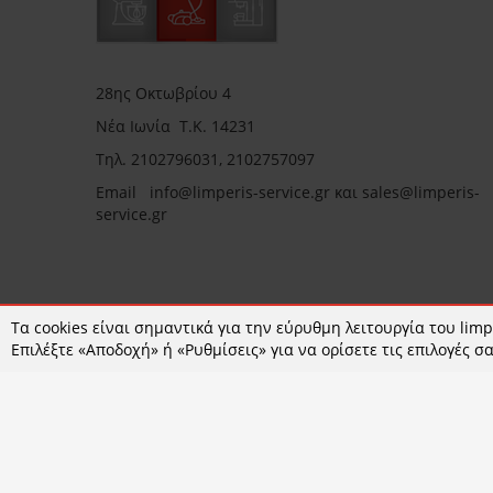
28ης Οκτωβρίου 4
Νέα Ιωνία Τ.Κ. 14231
Τηλ.
2102796031, 2102757097
Email in
fo@limperis-service.gr και sales@limperis-
service.gr
Ωράριο καταστήματος:
Τα cookies είναι σημαντικά για την εύρυθμη λειτουργία του limpe
Επιλέξτε «Αποδοχή» ή «Ρυθμίσεις» για να ορίσετε τις επιλογές σα
Δευτέρα- Τετάρτη :09:00-15:00
Τρίτη- Πέμπτη- Παρασκευή 09:00-18:00
Σάββατο : 09:00-14:00