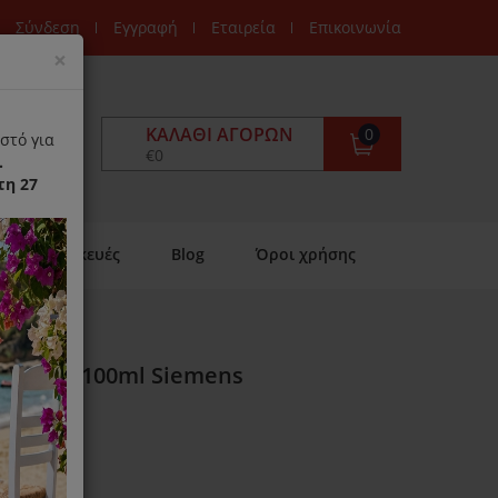
Σύνδεση
Εγγραφή
Εταιρεία
Επικοινωνία
Close
×
ΚΑΛΆΘΙ ΑΓΟΡΏΝ
0
στό για
€0
.
τη 27
Επισκευές
Blog
Όροι χρήσης
φάνειες, 100ml Siemens