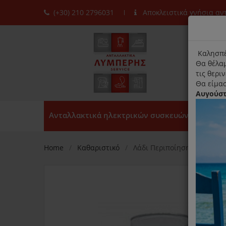
(+30) 210 2796031
Αποκλειστικά γνήσια α
moda
title
Καλησπέ
Θα θέλαμ
τις θερι
Θα είμασ
Αυγούσ
Ανταλλακτικά ηλεκτρικών συσκευών
Home
Καθαριστικό
Λάδι Περιποίησης Για Inox