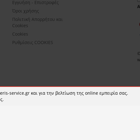
Εγγυήση - Επιστροφές
Όροι χρήσης
Πολιτική Απορρήτου και
Cookies
Cookies
Ρυθμίσεις COOKIES
©
w
ris-service.gr και για την βελτίωση της online εμπειρία σας.
ς.