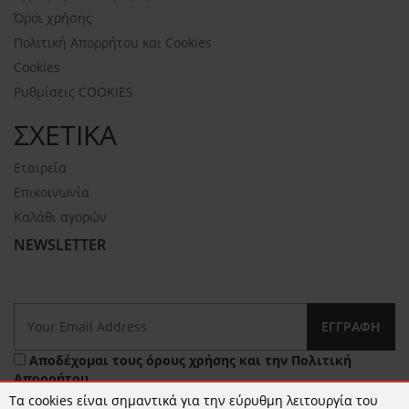
Όροι χρήσης
Πολιτική Απορρήτου και Cookies
Cookies
Ρυθμίσεις COOKIES
ΣΧΕΤΙΚΑ
Εταιρεία
Επικοινωνία
Καλάθι αγορών
NEWSLETTER
ΕΓΓΡΑΦΉ
Αποδέχομαι τους
όρους χρήσης
και την
Πολιτική
Απορρήτου
Τα cookies είναι σημαντικά για την εύρυθμη λειτουργία του