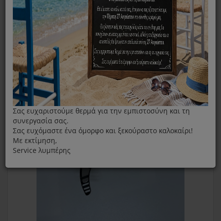
Μαχαίρι Multi Pyrex SB226 SB-226
Σας ευχαριστούμε θερμά για την εμπιστοσύνη και τη
συνεργασία σας.
Σας ευχόμαστε ένα όμορφο και ξεκούραστο καλοκαίρι!
Με εκτίμηση,
Service λυμπέρης