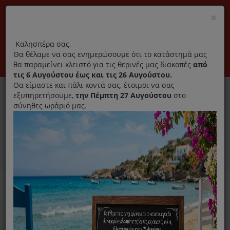
(+30) 210 2796031
Cl
×
modal
title
Αποκλειστικά γνήσια ανταλλακτικά
Καλησπέρα σας,
Θα θέλαμε να σας ενημερώσουμε ότι το κατάστημά μας
Σύνδεση
Εγγραφή
Εταιρεία
Επικοινωνία
θα παραμείνει κλειστό για τις θερινές μας διακοπές
από
τις 6 Αυγούστου έως και τις 26 Αυγούστου.
Θα είμαστε και πάλι κοντά σας, έτοιμοι να σας
εξυπηρετήσουμε,
την Πέμπτη 27 Αυγούστου
στο
σύνηθες ωράριό μας.
0
MENU
Ανταλλακτικά ηλεκτρικών συσκευών
Home
Συσκευές Μαγειρικής
Multi