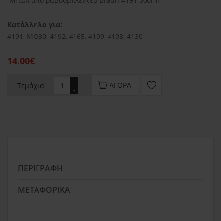
Μπωλ από ραβδομπλέντερ Braun 4191 500ml
Κατάλληλο για:
4191, MQ30, 4192, 4165, 4199, 4193, 4130
14.00€
+
ΑΓΟΡΆ
Τεμάχια
-
ΠΕΡΙΓΡΑΦΉ
ΜΕΤΑΦΟΡΙΚΆ