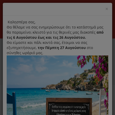
(+30) 210 2796031
Cl
×
modal
title
Αποκλειστικά γνήσια ανταλλακτικά
Καλησπέρα σας,
Θα θέλαμε να σας ενημερώσουμε ότι το κατάστημά μας
Σύνδεση
Εγγραφή
Εταιρεία
Επικοινωνία
θα παραμείνει κλειστό για τις θερινές μας διακοπές
από
τις 6 Αυγούστου έως και τις 26 Αυγούστου.
Θα είμαστε και πάλι κοντά σας, έτοιμοι να σας
εξυπηρετήσουμε,
την Πέμπτη 27 Αυγούστου
στο
σύνηθες ωράριό μας.
0
MENU
Ανταλλακτικά ηλεκτρικών συσκευών
Home
Συσκευές Μαγειρικής
Ραβδομπλέντερ