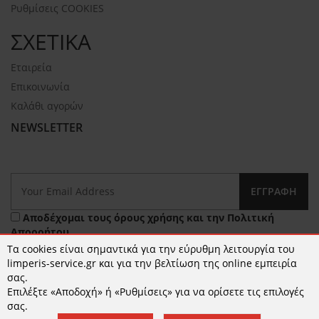
Ρυθμίσεις COOKIES
ΣΧΕΤΙΚΑ
Εταιρεία
Επικοινωνία
Καλάθι αγορών
NEWSLETTER
ΕΓΓΡΑΦΉ
Αποδέχομαι τους
όρους χρήσης
και την
Πολιτική
Απορρήτου
Τα cookies είναι σημαντικά για την εύρυθμη λειτουργία του
limperis-service.gr και για την βελτίωση της online εμπειρία
σας.
Επιλέξτε «Αποδοχή» ή «Ρυθμίσεις» για να ορίσετε τις επιλογές
σας.