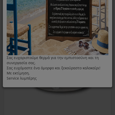
Μπωλ Από Ραβδομπλέντερ Braun 4191 500ml
Σας ευχαριστούμε θερμά για την εμπιστοσύνη και τη
συνεργασία σας.
Σας ευχόμαστε ένα όμορφο και ξεκούραστο καλοκαίρι!
Με εκτίμηση,
Service λυμπέρης