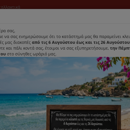
νταλλακτικά
l
ρα σας,
ε να σας ενημερώσουμε ότι το κατάστημά μας θα παραμείνει κλει
νές μας διακοπές
από τις 6 Αυγούστου έως και τις 26 Αυγούστου
τε και πάλι κοντά σας, έτοιμοι να σας εξυπηρετήσουμε,
την Πέμπ
του
στο σύνηθες ωράριό μας.
Αρχική
Laurastar
Παραλαβή- Παράδοση Κατ'οικον
Σακούλες Σκούπας Gruppe VCB4..
Original Σακούλες Σκούπας Gru
Κωδικός : VCB43
Διαθεσιμότητα :
Παράδοση Σε 1-3 Ημέρες (Δ