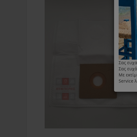
Σας ευχα
Σας ευχό
Με εκτίμ
Service 