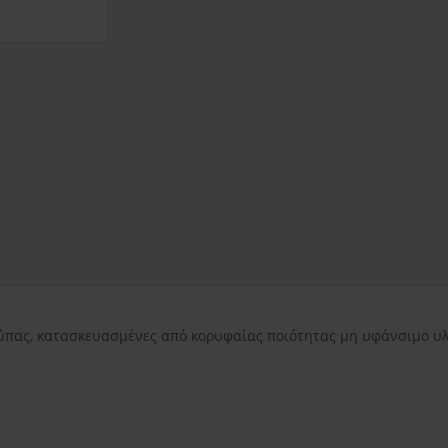
εντός Αττικής
3.50€
εκτός Αττικής
3.50€
Νησιωτικής Ελλάδ
πας, κατασκευασμένες από κορυφαίας ποιότητας μη υφάνσιμο υλι