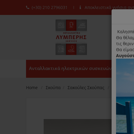
(+30) 210 2796031
Αποκλειστικά γνήσια α
moda
title
Καλησπέ
Θα θέλαμ
τις θερι
Θα είμασ
Αυγούσ
Ανταλλακτικά ηλεκτρικών συσκευών
Home
Σκούπα
Σακούλες Σκούπας
Original 