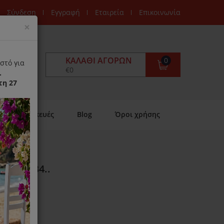
Σύνδεση
Εγγραφή
Εταιρεία
Επικοινωνία
Close
×
ΚΑΛΆΘΙ ΑΓΟΡΏΝ
0
στό για
€0
.
τη 27
Επισκευές
Blog
Όροι χρήσης
ppe VCB4..
ιαθέσιμο)