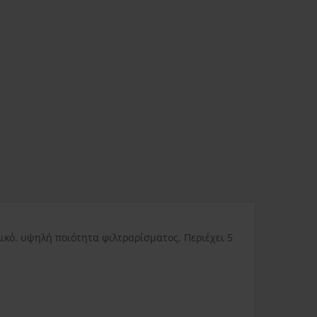
ας
3.80€
Δυσπρόσιτες περιοχές
6.00€
Εκτός Ελλάδος
0.00€
κό. υψηλή ποιότητα φιλτραρίσματος. Περιέχει 5
3.50€