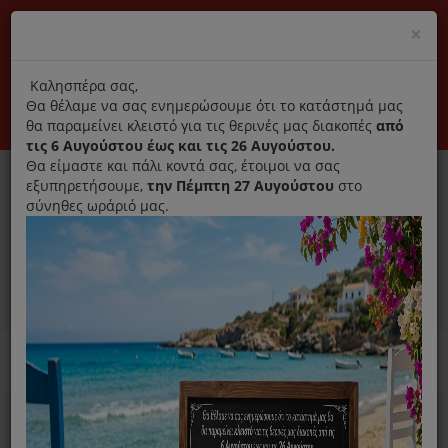
(+30) 210 2796031
Cl
×
modal
title
Αποκλειστικά γνήσια ανταλλακτικά
Καλησπέρα σας,
Θα θέλαμε να σας ενημερώσουμε ότι το κατάστημά μας
Σύνδεση
Εγγραφή
Εταιρεία
Επικοινωνία
θα παραμείνει κλειστό για τις θερινές μας διακοπές
από
τις 6 Αυγούστου έως και τις 26 Αυγούστου.
Θα είμαστε και πάλι κοντά σας, έτοιμοι να σας
εξυπηρετήσουμε,
την Πέμπτη 27 Αυγούστου
στο
σύνηθες ωράριό μας.
0
MENU
Ανταλλακτικά ηλεκτρικών συσκευών
Home
Σκούπα
Σακούλες