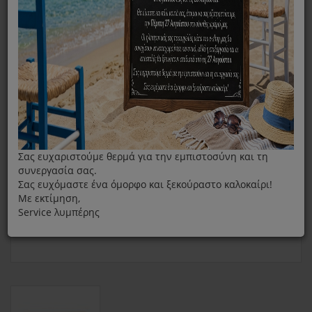
Original Σακούλες Σκούπας Nilfisk Advance 140 7015 040
Για GD930/VP930
Σας ευχαριστούμε θερμά για την εμπιστοσύνη και τη
συνεργασία σας.
Σας ευχόμαστε ένα όμορφο και ξεκούραστο καλοκαίρι!
Με εκτίμηση,
Service λυμπέρης