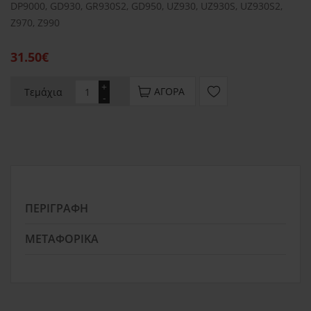
DP9000, GD930, GR930S2, GD950, UZ930, UZ930S, UZ930S2,
Z970, Z990
31.50€
+
ΑΓΟΡΆ
Τεμάχια
-
ΠΕΡΙΓΡΑΦΉ
ΜΕΤΑΦΟΡΙΚΆ