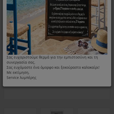
Παιδική Προστασία Για Εντοιχιζόµενες Κουζίνες
Σας ευχαριστούμε θερμά για την εμπιστοσύνη και τη
συνεργασία σας.
Σας ευχόμαστε ένα όμορφο και ξεκούραστο καλοκαίρι!
Με εκτίμηση,
Service λυμπέρης