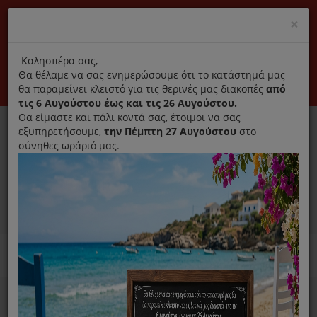
(+30) 210 2796031
Cl
×
modal
title
Αποκλειστικά γνήσια ανταλλακτικά
Καλησπέρα σας,
Θα θέλαμε να σας ενημερώσουμε ότι το κατάστημά μας
Σύνδεση
Εγγραφή
Εταιρεία
Επικοινωνία
θα παραμείνει κλειστό για τις θερινές μας διακοπές
από
τις 6 Αυγούστου έως και τις 26 Αυγούστου.
Θα είμαστε και πάλι κοντά σας, έτοιμοι να σας
εξυπηρετήσουμε,
την Πέμπτη 27 Αυγούστου
στο
σύνηθες ωράριό μας.
0
MENU
Ανταλλακτικά ηλεκτρικών συσκευών
Home
Κουζίνα
Αξεσουάρ Κουζίνας