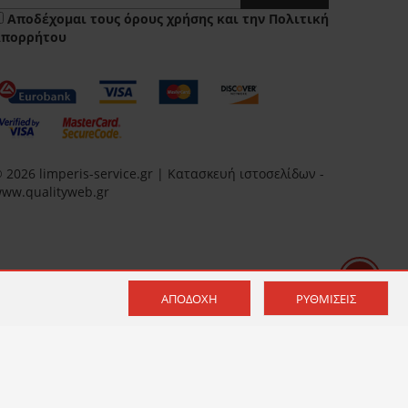
Αποδέχομαι τους
όρους χρήσης
και την
Πολιτική
Απορρήτου
 2026 limperis-service.gr | Κατασκευή ιστοσελίδων -
ww.qualityweb.gr
ΑΠΟΔΟΧΉ
ΡΥΘΜΊΣΕΙΣ