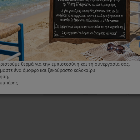
Πέλμα δαπέδου Juro Pro Typhoon
Κατάλληλο για:
Typhoon
ριστούμε θερμά για την εμπιστοσύνη και τη συνεργασία σας.
μαστε ένα όμορφο και ξεκούραστο καλοκαίρι!
15.00€
ηση,
λυμπέρης
+
ΑΓΟΡΆ
Τεμάχια
-