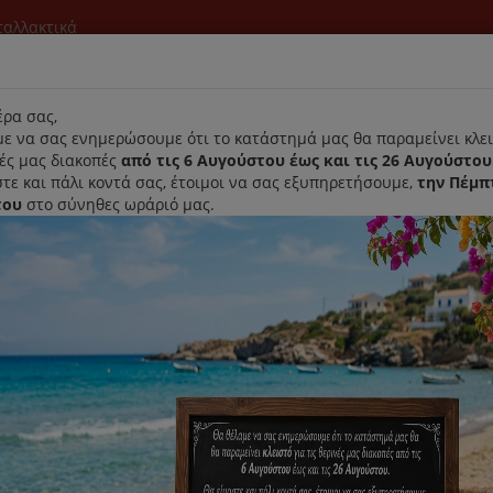
νταλλακτικά
l
ρα σας,
ε να σας ενημερώσουμε ότι το κατάστημά μας θα παραμείνει κλει
νές μας διακοπές
από τις 6 Αυγούστου έως και τις 26 Αυγούστου
τε και πάλι κοντά σας, έτοιμοι να σας εξυπηρετήσουμε,
την Πέμπ
του
στο σύνηθες ωράριό μας.
Αρχική
Laurastar
Παραλαβή- Παράδοση Κατ'οικον
μα Δαπέδου Juro Pro Typhoon
Πέλμα Δαπέδου Juro Pro Typho
Κωδικός : 123-040
Διαθεσιμότητα :
Παράδοση Σε 1-3 Ημέρες (Δ