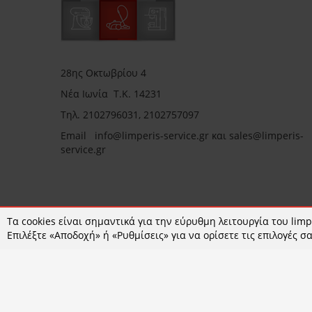
28ης Οκτωβρίου 4
Νέα Ιωνία Τ.Κ. 14231
Τηλ.
2102796031, 2102757097
Email in
fo@limperis-service.gr και sales@limperis-
service.gr
Ωράριο καταστήματος:
Τα cookies είναι σημαντικά για την εύρυθμη λειτουργία του limpe
Επιλέξτε «Αποδοχή» ή «Ρυθμίσεις» για να ορίσετε τις επιλογές σα
Δευτέρα- Τετάρτη :09:00-15:00
Τρίτη- Πέμπτη- Παρασκευή 09:00-18:00
Σάββατο : 09:00-14:00