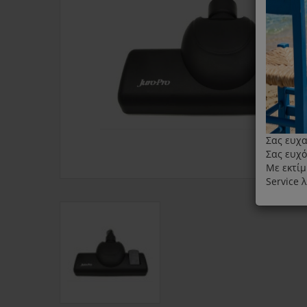
Σας ευχα
Σας ευχό
Με εκτίμ
Service 