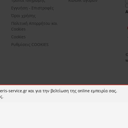
Τρόποι πληρωμής
Καλάθι αγορών
Εγγυήση - Επιστροφές
Όροι χρήσης
Πολιτική Απορρήτου και
Cookies
Cookies
Ρυθμίσεις COOKIES
©
w
ris-service.gr και για την βελτίωση της online εμπειρία σας.
ς.