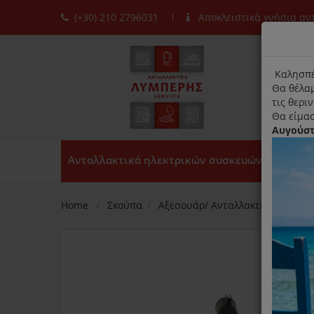
(+30) 210 2796031
Αποκλειστικά γνήσια α
moda
title
Καλησπέ
Θα θέλαμ
τις θερι
Θα είμασ
Αυγούσ
Ανταλλακτικά ηλεκτρικών συσκευών
Home
Σκούπα
Αξεσουάρ/ Ανταλλακτικά
Πέλ