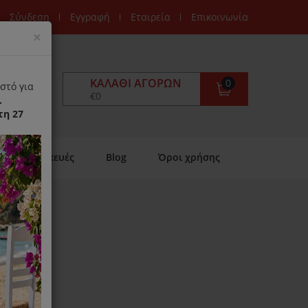
Σύνδεση
Εγγραφή
Εταιρεία
Επικοινωνία
Close
×
ΚΑΛΆΘΙ ΑΓΟΡΏΝ
0
στό για
€0
.
τη 27
Επισκευές
Blog
Όροι χρήσης
on
ιαθέσιμο)