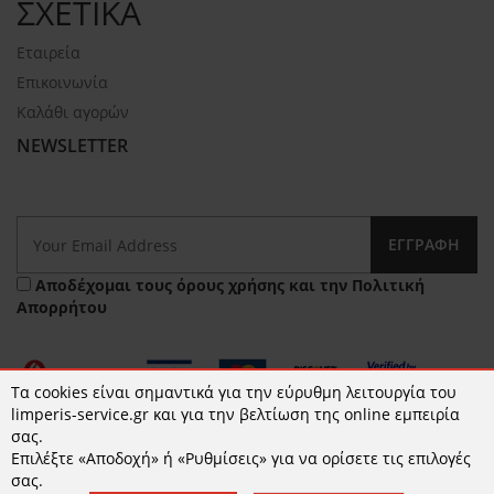
ΣΧΕΤΙΚΑ
Εταιρεία
Επικοινωνία
Καλάθι αγορών
NEWSLETTER
ΕΓΓΡΑΦΉ
Αποδέχομαι τους
όρους χρήσης
και την
Πολιτική
Απορρήτου
Τα cookies είναι σημαντικά για την εύρυθμη λειτουργία του
limperis-service.gr και για την βελτίωση της online εμπειρία
σας.
Επιλέξτε «Αποδοχή» ή «Ρυθμίσεις» για να ορίσετε τις επιλογές
© 2026 limperis-service.gr | Κατασκευή ιστοσελίδων -
σας.