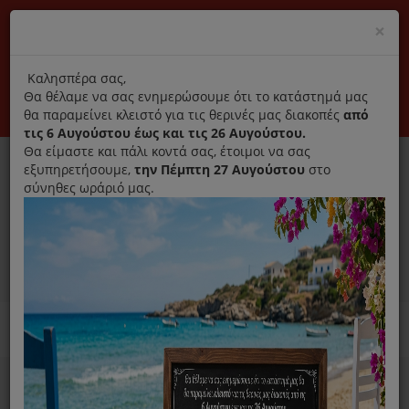
(+30) 210 2796031
Cl
×
modal
title
Αποκλειστικά γνήσια ανταλλακτικά
Καλησπέρα σας,
Θα θέλαμε να σας ενημερώσουμε ότι το κατάστημά μας
Σύνδεση
Εγγραφή
Εταιρεία
Επικοινωνία
θα παραμείνει κλειστό για τις θερινές μας διακοπές
από
τις 6 Αυγούστου έως και τις 26 Αυγούστου.
Θα είμαστε και πάλι κοντά σας, έτοιμοι να σας
εξυπηρετήσουμε,
την Πέμπτη 27 Αυγούστου
στο
σύνηθες ωράριό μας.
0
MENU
Ανταλλακτικά ηλεκτρικών συσκευών
Home
Σκούπα
Αξεσουάρ/ Ανταλλακτικά