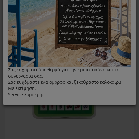
Πελματάκι Για Ταπετσαρίες Και Υφάσματα Για Σκούπα
Rowenta
Σας ευχαριστούμε θερμά για την εμπιστοσύνη και τη
συνεργασία σας.
Σας ευχόμαστε ένα όμορφο και ξεκούραστο καλοκαίρι!
Με εκτίμηση,
Service λυμπέρης