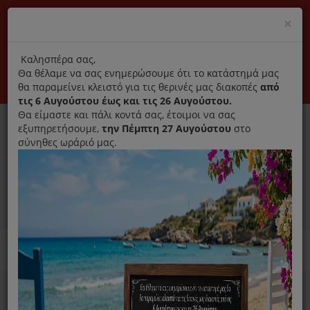
(+30) 210 2796031
Cl
×
modal
title
Αποκλειστικά γνήσια ανταλλακτικά
Καλησπέρα σας,
Θα θέλαμε να σας ενημερώσουμε ότι το κατάστημά μας
Σύνδεση
Εγγραφή
Εταιρεία
Επικοινωνία
θα παραμείνει κλειστό για τις θερινές μας διακοπές
από
τις 6 Αυγούστου έως και τις 26 Αυγούστου.
Θα είμαστε και πάλι κοντά σας, έτοιμοι να σας
εξυπηρετήσουμε,
την Πέμπτη 27 Αυγούστου
στο
σύνηθες ωράριό μας.
0
MENU
Ανταλλακτικά ηλεκτρικών συσκευών
Home
Συσκευές Μαγειρικής
Ραβδομπλέντερ