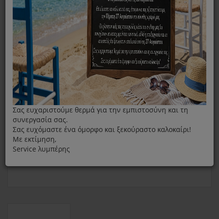
Πλαστικό Μαχαίρι Για Τη Ράβδο Braun Multiquick 1 4179
Σας ευχαριστούμε θερμά για την εμπιστοσύνη και τη
συνεργασία σας.
Σας ευχόμαστε ένα όμορφο και ξεκούραστο καλοκαίρι!
Με εκτίμηση,
Service λυμπέρης