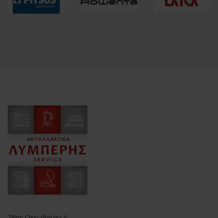
28ης Οκτωβρίου 4