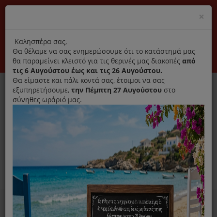
(+30) 210 2796031
Cl
×
modal
title
Αποκλειστικά γνήσια ανταλλακτικά
Καλησπέρα σας,
Θα θέλαμε να σας ενημερώσουμε ότι το κατάστημά μας
Σύνδεση
Εγγραφή
Εταιρεία
Επικοινωνία
θα παραμείνει κλειστό για τις θερινές μας διακοπές
από
τις 6 Αυγούστου έως και τις 26 Αυγούστου.
Θα είμαστε και πάλι κοντά σας, έτοιμοι να σας
εξυπηρετήσουμε,
την Πέμπτη 27 Αυγούστου
στο
σύνηθες ωράριό μας.
0
MENU
Ανταλλακτικά ηλεκτρικών συσκευών
Home
Σκούπα
Φίλτρα Σκούπας