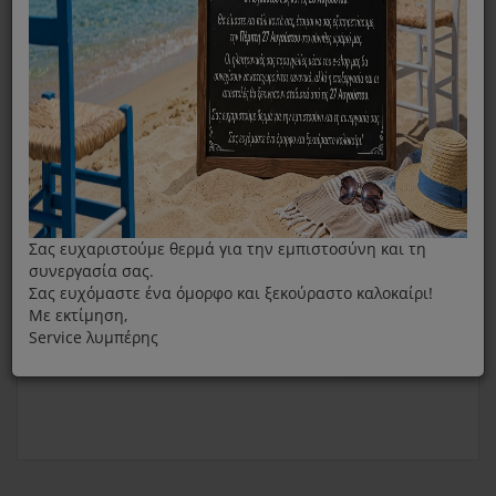
Πλενόμενο Φίλτρο Εξαγωγής Philips FC8030
Σας ευχαριστούμε θερμά για την εμπιστοσύνη και τη
συνεργασία σας.
Σας ευχόμαστε ένα όμορφο και ξεκούραστο καλοκαίρι!
Με εκτίμηση,
Service λυμπέρης