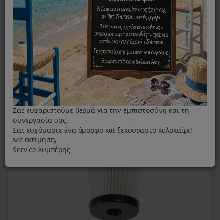
Πλενόμενο Φίλτρο Για Σκουπα Με Μπαταρία Rowenta Για
Air Force Light
Σας ευχαριστούμε θερμά για την εμπιστοσύνη και τη
συνεργασία σας.
Σας ευχόμαστε ένα όμορφο και ξεκούραστο καλοκαίρι!
Με εκτίμηση,
Service λυμπέρης