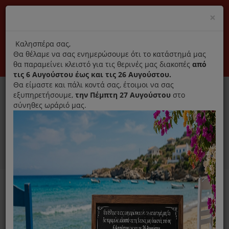
(+30) 210 2796031
Cl
×
modal
title
Αποκλειστικά γνήσια ανταλλακτικά
Καλησπέρα σας,
Θα θέλαμε να σας ενημερώσουμε ότι το κατάστημά μας
Σύνδεση
Εγγραφή
Εταιρεία
Επικοινωνία
θα παραμείνει κλειστό για τις θερινές μας διακοπές
από
τις 6 Αυγούστου έως και τις 26 Αυγούστου.
Θα είμαστε και πάλι κοντά σας, έτοιμοι να σας
εξυπηρετήσουμε,
την Πέμπτη 27 Αυγούστου
στο
σύνηθες ωράριό μας.
0
MENU
Ανταλλακτικά ηλεκτρικών συσκευών
Home
Σκούπα
Φίλτρα Σκούπας