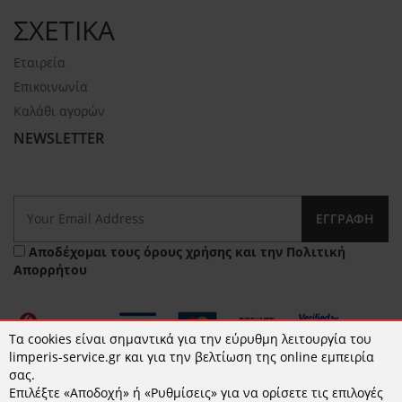
ΣΧΕΤΙΚΑ
Εταιρεία
Επικοινωνία
Καλάθι αγορών
NEWSLETTER
ΕΓΓΡΑΦΉ
Αποδέχομαι τους
όρους χρήσης
και την
Πολιτική
Απορρήτου
Τα cookies είναι σημαντικά για την εύρυθμη λειτουργία του
limperis-service.gr και για την βελτίωση της online εμπειρία
σας.
Επιλέξτε «Αποδοχή» ή «Ρυθμίσεις» για να ορίσετε τις επιλογές