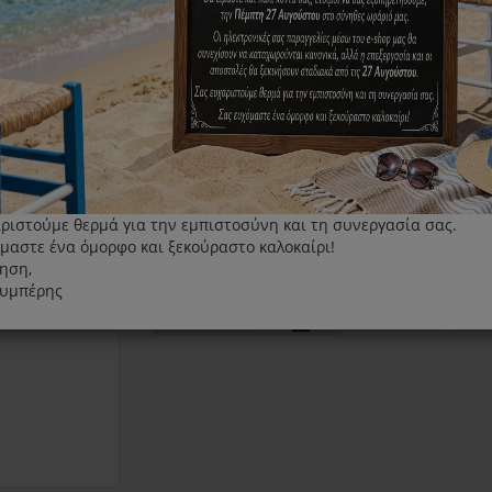
Πλενόμενο φίλτρο σκούπας Rowenta Air Force 
Κατάλληλο για:
κατάλληλο για τη σκούπα Rowenta Air Force Al
ριστούμε θερμά για την εμπιστοσύνη και τη συνεργασία σας.
μαστε ένα όμορφο και ξεκούραστο καλοκαίρι!
12.00€
ηση,
λυμπέρης
+
ΑΓΟΡΆ
Τεμάχια
-