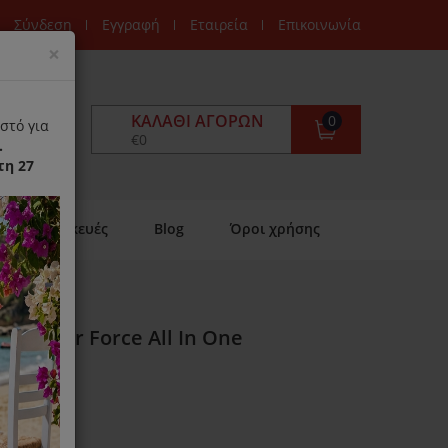
Σύνδεση
Εγγραφή
Εταιρεία
Επικοινωνία
Close
×
ΚΑΛΆΘΙ ΑΓΟΡΏΝ
0
στό για
€0
.
τη 27
Επισκευές
Blog
Όροι χρήσης
nta Air Force All In One
ιαθέσιμο)