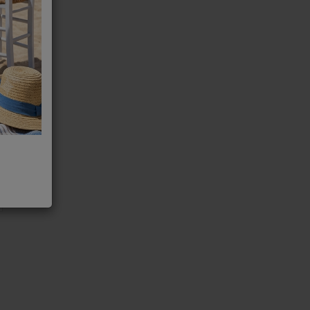
All in One
l in One