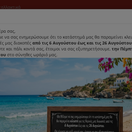
νταλλακτικά
l
ρα σας,
ε να σας ενημερώσουμε ότι το κατάστημά μας θα παραμείνει κλει
νές μας διακοπές
από τις 6 Αυγούστου έως και τις 26 Αυγούστου
τε και πάλι κοντά σας, έτοιμοι να σας εξυπηρετήσουμε,
την Πέμπ
του
στο σύνηθες ωράριό μας.
Αρχική
Laurastar
Παραλαβή- Παράδοση Κατ'οικον
λτρο Σκούπας Rowenta Air Force All In One
Πλενόμενο Φίλτρο Σκούπας Rowe
Κωδικός : ZR009002
Διαθεσιμότητα :
Παράδοση Σε 1-3 Ημέρες (Δ