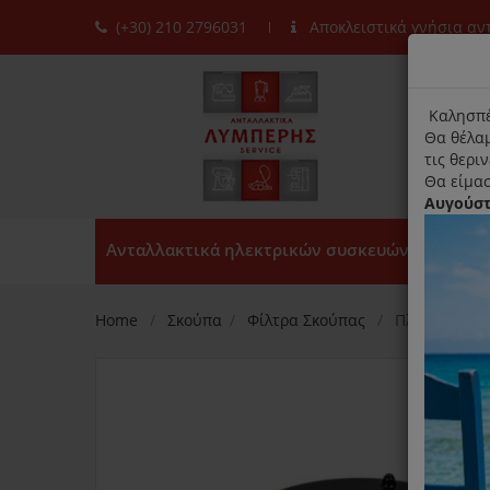
(+30) 210 2796031
Αποκλειστικά γνήσια α
moda
title
Καλησπέ
Θα θέλαμ
τις θερι
Θα είμασ
Αυγούσ
Ανταλλακτικά ηλεκτρικών συσκευών
Home
Σκούπα
Φίλτρα Σκούπας
Πλενόμενο Φί