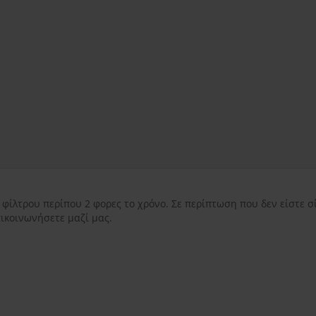
εντός Αττικής
3.50€
εκτός Αττικής
3.50€
Νησιωτικής Ελλάδ
φίλτρου περίπου 2 φορες το χρόνο. Σε περίπτωση που δεν είστε σί
πικοινωνήσετε μαζί μας.