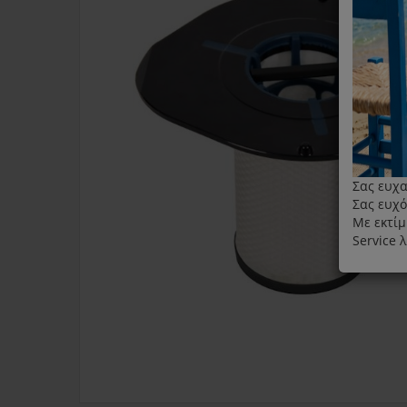
Σας ευχα
Σας ευχό
Με εκτίμ
Service 