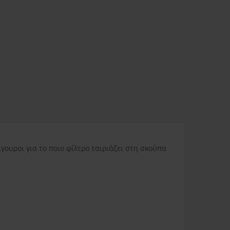
ας
3.80€
Δυσπρόσιτες περιοχές
6.00€
Εκτός Ελλάδος
0.00€
γουροι για το ποιο φίλτρο ταιριάζει στη σκούπα
3.50€