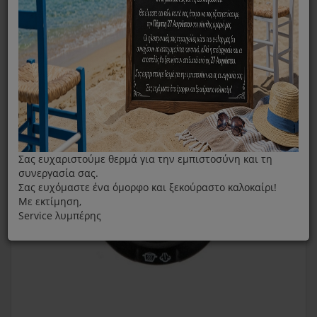
Πλήρης Κεντρική Βαλβίδα Χύτρας Fissler Vitaquick
Premium Άσημι
Σας ευχαριστούμε θερμά για την εμπιστοσύνη και τη
συνεργασία σας.
Σας ευχόμαστε ένα όμορφο και ξεκούραστο καλοκαίρι!
Με εκτίμηση,
Service λυμπέρης