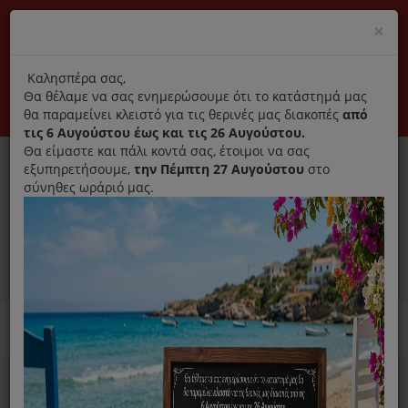
(+30) 210 2796031
Cl
×
modal
title
Αποκλειστικά γνήσια ανταλλακτικά
Καλησπέρα σας,
Θα θέλαμε να σας ενημερώσουμε ότι το κατάστημά μας
Σύνδεση
Εγγραφή
Εταιρεία
Επικοινωνία
θα παραμείνει κλειστό για τις θερινές μας διακοπές
από
τις 6 Αυγούστου έως και τις 26 Αυγούστου.
Θα είμαστε και πάλι κοντά σας, έτοιμοι να σας
εξυπηρετήσουμε,
την Πέμπτη 27 Αυγούστου
στο
σύνηθες ωράριό μας.
0
MENU
Ανταλλακτικά ηλεκτρικών συσκευών
Home
Χύτρα
Ανταλλακτικά Χύτρας