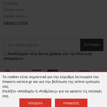
Εταιρεία
Επικοινωνία
Καλάθι αγορών
NEWSLETTER
ΕΓΓΡΑΦΉ
Αποδέχομαι τους
όρους χρήσης
και την
Πολιτική
Απορρήτου
Τα cookies είναι σημαντικά για την εύρυθμη λειτουργία του
limperis-service.gr και για την βελτίωση της online εμπειρία
σας.
Επιλέξτε «Αποδοχή» ή «Ρυθμίσεις» για να ορίσετε τις επιλογές
© 2026 limperis-service.gr | Κατασκευή ιστοσελίδων -
σας.
www.qualityweb.gr
ΑΠΟΔΟΧΉ
ΡΥΘΜΊΣΕΙΣ