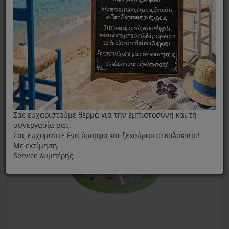
Εξαρτήματα Κοπτικών Μηχανών/ Κρεατομηχανών
Πράσινος Κώνος Για Λεπτές Φέτες Για Τον Πολυκόπτη
Moulinex Fresh Express SS-193079
Σας ευχαριστούμε θερμά για την εμπιστοσύνη και τη
συνεργασία σας.
Σας ευχόμαστε ένα όμορφο και ξεκούραστο καλοκαίρι!
Με εκτίμηση,
Service λυμπέρης