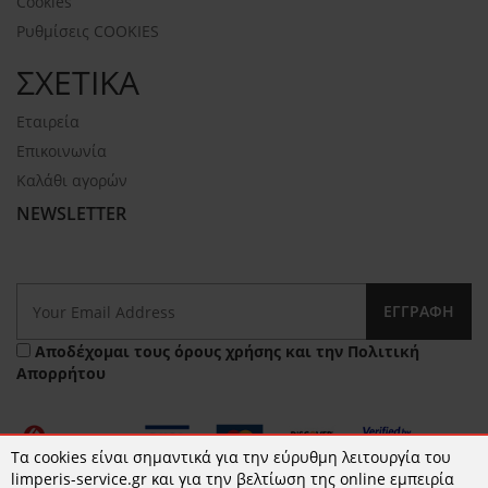
Cookies
Ρυθμίσεις COOKIES
ΣΧΕΤΙΚΑ
Εταιρεία
Επικοινωνία
Καλάθι αγορών
NEWSLETTER
ΕΓΓΡΑΦΉ
Αποδέχομαι τους
όρους χρήσης
και την
Πολιτική
Απορρήτου
Τα cookies είναι σημαντικά για την εύρυθμη λειτουργία του
limperis-service.gr και για την βελτίωση της online εμπειρία