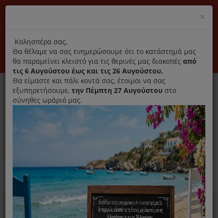
(+30) 210 2796031
Cl
×
modal
title
Αποκλειστικά γνήσια ανταλλακτικά
Καλησπέρα σας,
Θα θέλαμε να σας ενημερώσουμε ότι το κατάστημά μας
Σύνδεση
Εγγραφή
Εταιρεία
Επικοινωνία
θα παραμείνει κλειστό για τις θερινές μας διακοπές
από
τις 6 Αυγούστου έως και τις 26 Αυγούστου.
Θα είμαστε και πάλι κοντά σας, έτοιμοι να σας
εξυπηρετήσουμε,
την Πέμπτη 27 Αυγούστου
στο
σύνηθες ωράριό μας.
0
MENU
Ανταλλακτικά ηλεκτρικών συσκευών
Home
Συσκευές Μαγειρικής