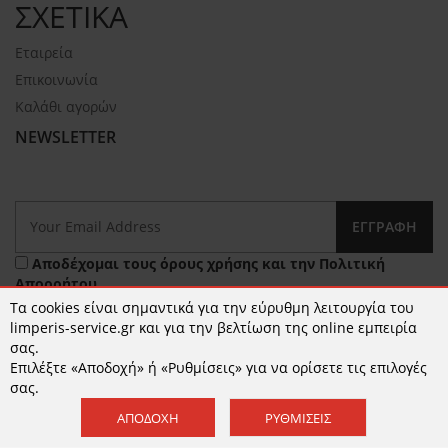
ΣΧΕΤΙΚΑ
Εταιρεία
Επικοινωνία
Καλάθι αγορών
NEWSLETTER
ΕΓΓΡΑΦΉ
Αποδέχομαι τους
όρους χρήσης
και την
Πολιτική
Απορρήτου
Τα cookies είναι σημαντικά για την εύρυθμη λειτουργία του
limperis-service.gr και για την βελτίωση της online εμπειρία
σας.
Επιλέξτε «Αποδοχή» ή «Ρυθμίσεις» για να ορίσετε τις επιλογές
σας.
ΑΠΟΔΟΧΉ
ΡΥΘΜΊΣΕΙΣ
© 2026 limperis-service.gr | Κατασκευή ιστοσελίδων -