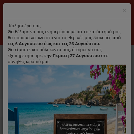
(+30) 210 2796031
Cl
×
modal
title
Αποκλειστικά γνήσια ανταλλακτικά
Καλησπέρα σας,
Θα θέλαμε να σας ενημερώσουμε ότι το κατάστημά μας
Σύνδεση
Εγγραφή
Εταιρεία
Επικοινωνία
θα παραμείνει κλειστό για τις θερινές μας διακοπές
από
τις 6 Αυγούστου έως και τις 26 Αυγούστου.
Θα είμαστε και πάλι κοντά σας, έτοιμοι να σας
εξυπηρετήσουμε,
την Πέμπτη 27 Αυγούστου
στο
σύνηθες ωράριό μας.
0
MENU
Ανταλλακτικά ηλεκτρικών συσκευών
Home
Απορροφητήρας
Φίλτρα Απορροφητήρα