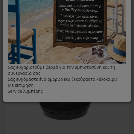
Σετ Φίλτρων Άνθρακα P1619 Για Απορροφητήρες Davoline
Σας ευχαριστούμε θερμά για την εμπιστοσύνη και τη
συνεργασία σας.
Σας ευχόμαστε ένα όμορφο και ξεκούραστο καλοκαίρι!
Με εκτίμηση,
Service λυμπέρης