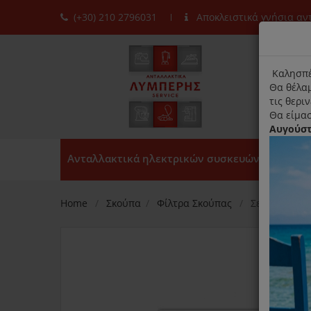
(+30) 210 2796031
Αποκλειστικά γνήσια α
moda
title
Καλησπέ
Θα θέλαμ
τις θερι
Θα είμασ
Αυγούσ
Ανταλλακτικά ηλεκτρικών συσκευών
Home
Σκούπα
Φίλτρα Σκούπας
Σετ Φίλτρων 