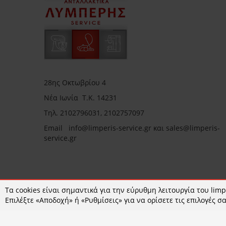
28ης Οκτωβρίου 4
Νέα Ιωνία Τ.Κ. 14231
Τηλ.
2102796031, 2102757097
Email in
fo@limperis-service.gr και sales@limperis-
service.gr
Ωράριο καταστήματος:
Τα cookies είναι σημαντικά για την εύρυθμη λειτουργία του limpe
Επιλέξτε «Αποδοχή» ή «Ρυθμίσεις» για να ορίσετε τις επιλογές σα
Δευτέρα- Τετάρτη :09:00-15:00