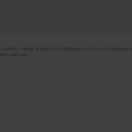
εντός Αττικής
3.50€
εκτός Αττικής
3.50€
Νησιωτικής Ελλάδ
 περίπου 1 φορά το χρόνο. Σε περίπτωση που δεν είστε σίγουροι γ
σετε μαζί μας.