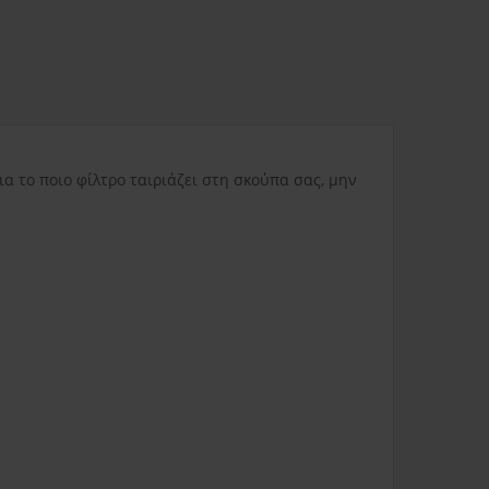
ας
3.80€
Δυσπρόσιτες περιοχές
6.00€
Εκτός Ελλάδος
0.00€
ια το ποιο φίλτρο ταιριάζει στη σκούπα σας, μην
3.50€