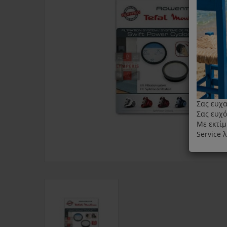
Σας ευχα
Σας ευχό
Με εκτίμ
Service 