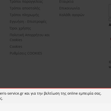
Τρόποι παραγγελίας
Εταιρεία
Τρόποι αποστολής
Επικοινωνία
Τρόποι πληρωμής
Καλάθι αγορών
Εγγυήση - Επιστροφές
Όροι χρήσης
Πολιτική Απορρήτου και
Cookies
Cookies
Ρυθμίσεις COOKIES
©
w
ris-service.gr και για την βελτίωση της online εμπειρία σας.
ς.