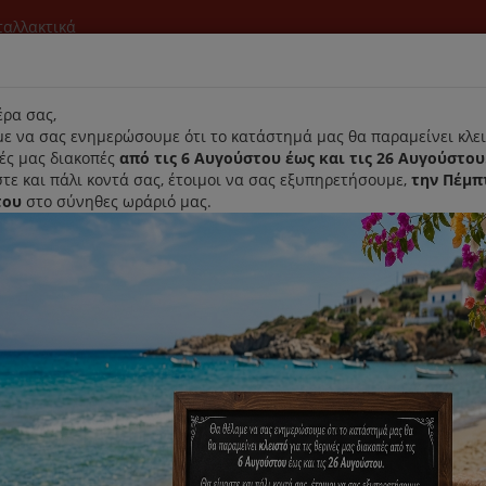
νταλλακτικά
l
ρα σας,
ε να σας ενημερώσουμε ότι το κατάστημά μας θα παραμείνει κλει
νές μας διακοπές
από τις 6 Αυγούστου έως και τις 26 Αυγούστου
τε και πάλι κοντά σας, έτοιμοι να σας εξυπηρετήσουμε,
την Πέμπ
του
στο σύνηθες ωράριό μας.
Αρχική
Laurastar
Παραλαβή- Παράδοση Κατ'οικον
Σκούπας Rowenta Swift Power Cyclonic
Σετ Φίλτρων Σκούπας Rowenta S
Κωδικός : ZR904301
Διαθεσιμότητα :
Παράδοση Σε 1-3 Ημέρες (Δ