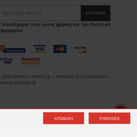
ΕΓΓΡΑΦΉ
Αποδέχομαι τους
όρους χρήσης
και την
Πολιτική
Απορρήτου
 2026 limperis-service.gr | Κατασκευή ιστοσελίδων -
ww.qualityweb.gr
ΑΠΟΔΟΧΉ
ΡΥΘΜΊΣΕΙΣ