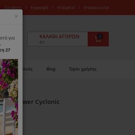
Σύνδεση
Εγγραφή
Εταιρεία
Επικοινωνία
Close
×
ΚΑΛΆΘΙ ΑΓΟΡΏΝ
0
στό για
€0
.
τη 27
Επισκευές
Blog
Όροι χρήσης
wift Power Cyclonic
ιαθέσιμο)