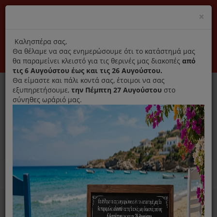
(+30) 210 2796031
Cl
×
modal
title
Αποκλειστικά γνήσια ανταλλακτικά
Καλησπέρα σας,
Θα θέλαμε να σας ενημερώσουμε ότι το κατάστημά μας
Σύνδεση
Εγγραφή
Εταιρεία
Επικοινωνία
θα παραμείνει κλειστό για τις θερινές μας διακοπές
από
τις 6 Αυγούστου έως και τις 26 Αυγούστου.
Θα είμαστε και πάλι κοντά σας, έτοιμοι να σας
εξυπηρετήσουμε,
την Πέμπτη 27 Αυγούστου
στο
σύνηθες ωράριό μας.
0
MENU
Ανταλλακτικά ηλεκτρικών συσκευών
Home
Μίξερ Κουζινομηχανές