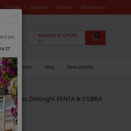
Σύνδεση
Εγγραφή
Εταιρεία
Επικοινωνία
Close
×
ΚΑΛΆΘΙ ΑΓΟΡΏΝ
0
στό για
€0
.
τη 27
Επισκευές
Blog
Όροι χρήσης
ς Σκούπας Delonghi PENTA & COBRA
ιαθέσιμο)