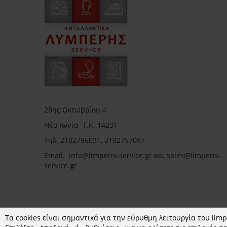
28ης Οκτωβρίου 4
Νέα Ιωνία Τ.Κ. 14231
Τηλ.
2102796031, 2102757097
Email in
fo@limperis-service.gr και sales@limperis-
service.gr
Ωράριο καταστήματος:
Τα cookies είναι σημαντικά για την εύρυθμη λειτουργία του limpe