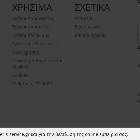
ΧΡΗΣΙΜΑ
ΣΧΕΤΙΚΑ
Τρόποι παραγγελίας
Εταιρεία
Τρόποι αποστολής
Επικοινωνία
Τρόποι πληρωμής
Καλάθι αγορών
Εγγυήση - Επιστροφές
Όροι χρήσης
Πολιτική Απορρήτου και
Cookies
Cookies
Ρυθμίσεις COOKIES
©
w
ris-service.gr και για την βελτίωση της online εμπειρία σας.