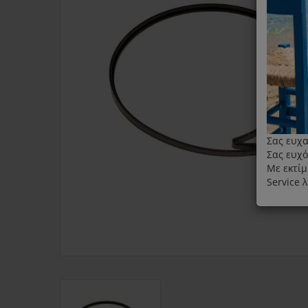
Σας ευχα
Σας ευχό
Με εκτίμ
Service 