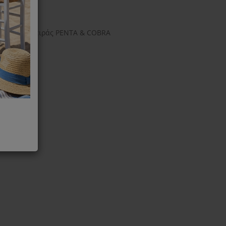
 Delonghi σειράς PENTA & COBRA