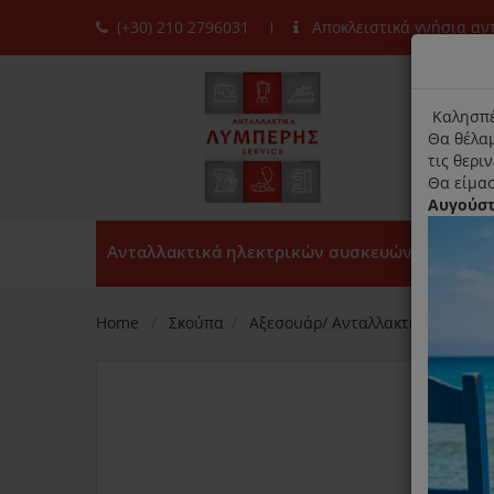
(+30) 210 2796031
Αποκλειστικά γνήσια α
moda
title
Καλησπέ
Θα θέλαμ
τις θερι
Θα είμασ
Αυγούσ
Ανταλλακτικά ηλεκτρικών συσκευών
Home
Σκούπα
Αξεσουάρ/ Ανταλλακτικά
Σφι