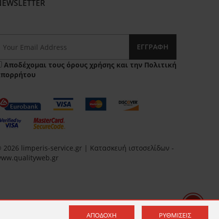
NEWSLETTER
ΕΓΓΡΑΦΉ
Αποδέχομαι τους
όρους χρήσης
και την
Πολιτική
Απορρήτου
 2026 limperis-service.gr | Κατασκευή ιστοσελίδων -
ww.qualityweb.gr
ΑΠΟΔΟΧΉ
ΡΥΘΜΊΣΕΙΣ