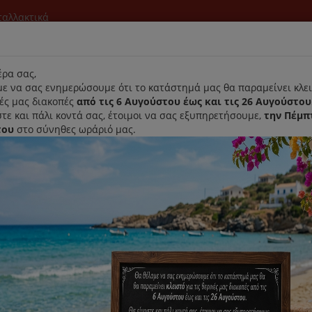
νταλλακτικά
l
ρα σας,
ε να σας ενημερώσουμε ότι το κατάστημά μας θα παραμείνει κλει
νές μας διακοπές
από τις 6 Αυγούστου έως και τις 26 Αυγούστου
τε και πάλι κοντά σας, έτοιμοι να σας εξυπηρετήσουμε,
την Πέμπ
του
στο σύνηθες ωράριό μας.
Αρχική
Laurastar
Παραλαβή- Παράδοση Κατ'οικον
κτήρας Στερέωσης Σακούλας Σκούπας Delonghi PENTA & COBRA
Σφικτήρας Στερέωσης Σακούλα
Κωδικός : VT202072
Διαθεσιμότητα :
Παράδοση Σε 1-3 Ημέρες (Δ