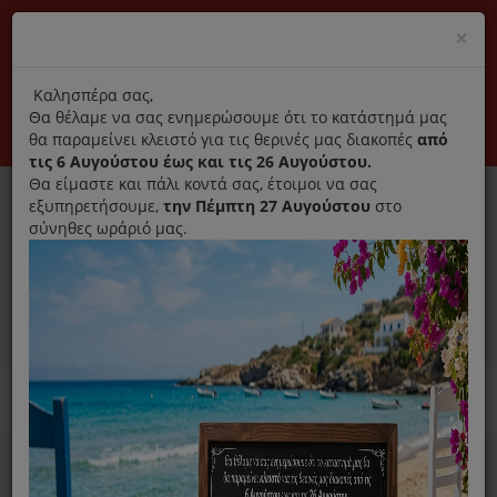
(+30) 210 2796031
Cl
×
modal
title
Αποκλειστικά γνήσια ανταλλακτικά
Καλησπέρα σας,
Θα θέλαμε να σας ενημερώσουμε ότι το κατάστημά μας
Σύνδεση
Εγγραφή
Εταιρεία
Επικοινωνία
θα παραμείνει κλειστό για τις θερινές μας διακοπές
από
τις 6 Αυγούστου έως και τις 26 Αυγούστου.
Θα είμαστε και πάλι κοντά σας, έτοιμοι να σας
εξυπηρετήσουμε,
την Πέμπτη 27 Αυγούστου
στο
σύνηθες ωράριό μας.
0
MENU
Ανταλλακτικά ηλεκτρικών συσκευών
Home
Σκούπα
Αξεσουάρ/ Ανταλλακτικά