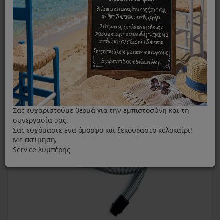
Σπιράλ
Σπιράλ Ηλεκτρικής Σκούπας Silence Force Cyclonic
Rowenta
Σας ευχαριστούμε θερμά για την εμπιστοσύνη και τη
συνεργασία σας.
Σας ευχόμαστε ένα όμορφο και ξεκούραστο καλοκαίρι!
Με εκτίμηση,
Service λυμπέρης