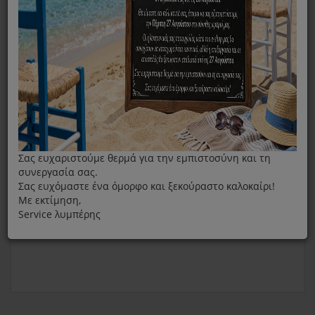
Στρογγυλό Φίλτρο Σκούπας Rowenta Με Κάδο SS-
7223035240
Σας ευχαριστούμε θερμά για την εμπιστοσύνη και τη
συνεργασία σας.
Σας ευχόμαστε ένα όμορφο και ξεκούραστο καλοκαίρι!
Με εκτίμηση,
Service λυμπέρης