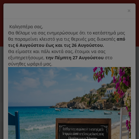
(+30) 210 2796031
Cl
×
modal
title
Αποκλειστικά γνήσια ανταλλακτικά
Καλησπέρα σας,
Θα θέλαμε να σας ενημερώσουμε ότι το κατάστημά μας
Σύνδεση
Εγγραφή
Εταιρεία
Επικοινωνία
θα παραμείνει κλειστό για τις θερινές μας διακοπές
από
τις 6 Αυγούστου έως και τις 26 Αυγούστου.
Θα είμαστε και πάλι κοντά σας, έτοιμοι να σας
εξυπηρετήσουμε,
την Πέμπτη 27 Αυγούστου
στο
σύνηθες ωράριό μας.
0
MENU
Ανταλλακτικά ηλεκτρικών συσκευών
Home
Σκούπα
Φίλτρα Σκούπας