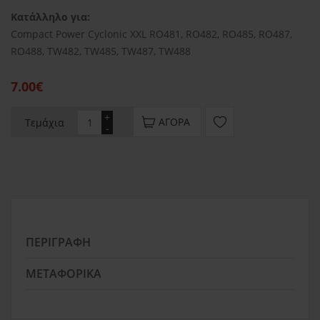
Κατάλληλο για:
Compact Power Cyclonic XXL RO481, RO482, RO485, RO487,
RO488, TW482, TW485, TW487, TW488
7.00€
+
ΑΓΟΡΆ
Τεμάχια
-
ΠΕΡΙΓΡΑΦΉ
ΜΕΤΑΦΟΡΙΚΆ