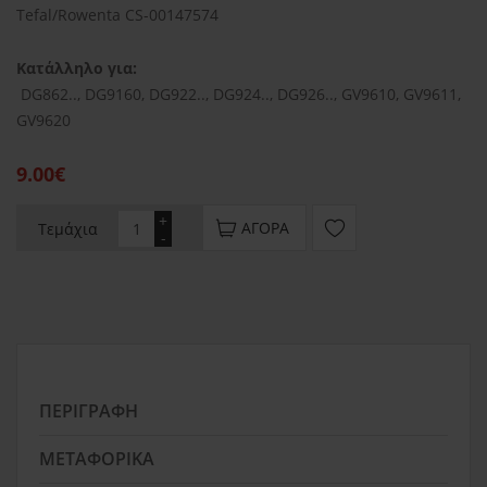
Tefal/Rowenta CS-00147574
Κατάλληλο για:
DG862.., DG9160, DG922.., DG924.., DG926.., GV9610, GV9611,
GV9620
9.00€
+
ΑΓΟΡΆ
Τεμάχια
-
ΠΕΡΙΓΡΑΦΉ
ΜΕΤΑΦΟΡΙΚΆ