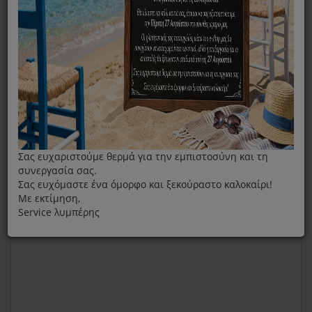
Τάπα Καθαρισμού Μποίλερ Για Γεννήτρια Ατμού
Tefal/Rowenta CS-00147574
Σας ευχαριστούμε θερμά για την εμπιστοσύνη και τη
συνεργασία σας.
Σας ευχόμαστε ένα όμορφο και ξεκούραστο καλοκαίρι!
Με εκτίμηση,
Service λυμπέρης