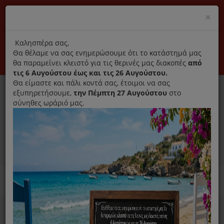
(+30) 210 2796031
Cl
×
modal
title
Αποκλειστικά γνήσια ανταλλακτικά
Καλησπέρα σας,
Θα θέλαμε να σας ενημερώσουμε ότι το κατάστημά μας
Σύνδεση
Εγγραφή
Εταιρεία
Επικοινωνία
θα παραμείνει κλειστό για τις θερινές μας διακοπές
από
τις 6 Αυγούστου έως και τις 26 Αυγούστου.
Θα είμαστε και πάλι κοντά σας, έτοιμοι να σας
εξυπηρετήσουμε,
την Πέμπτη 27 Αυγούστου
στο
σύνηθες ωράριό μας.
0
MENU
Ανταλλακτικά ηλεκτρικών συσκευών
Home
Σίδερο
Ανταλλακτικά Σιδέρου