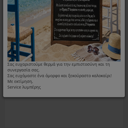
Τάπα Καθαρισμού Μποίλερ Για Τη Γεννήτρια Ατμού Tefal
CS-00130883
Σας ευχαριστούμε θερμά για την εμπιστοσύνη και τη
συνεργασία σας.
Σας ευχόμαστε ένα όμορφο και ξεκούραστο καλοκαίρι!
Με εκτίμηση,
Service λυμπέρης