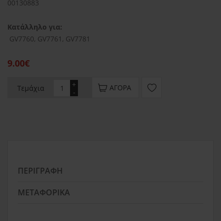
00130883
Κατάλληλο για:
GV7760, GV7761, GV7781
9.00€
+
ΑΓΟΡΆ
Τεμάχια
-
ΠΕΡΙΓΡΑΦΉ
ΜΕΤΑΦΟΡΙΚΆ