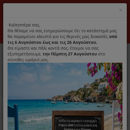
(+30) 210 2796031
Cl
×
modal
title
Αποκλειστικά γνήσια ανταλλακτικά
Καλησπέρα σας,
Θα θέλαμε να σας ενημερώσουμε ότι το κατάστημά μας
Σύνδεση
Εγγραφή
Εταιρεία
Επικοινωνία
θα παραμείνει κλειστό για τις θερινές μας διακοπές
από
τις 6 Αυγούστου έως και τις 26 Αυγούστου.
Θα είμαστε και πάλι κοντά σας, έτοιμοι να σας
εξυπηρετήσουμε,
την Πέμπτη 27 Αυγούστου
στο
σύνηθες ωράριό μας.
0
MENU
Ανταλλακτικά ηλεκτρικών συσκευών
Home
Σίδερο
Ανταλλακτικά Σιδέρου