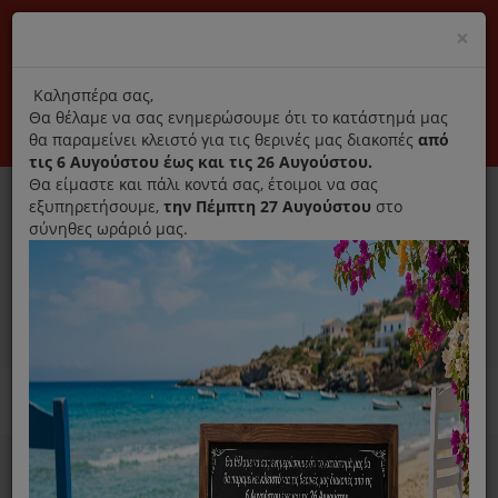
(+30) 210 2796031
Cl
×
modal
title
Αποκλειστικά γνήσια ανταλλακτικά
Καλησπέρα σας,
Θα θέλαμε να σας ενημερώσουμε ότι το κατάστημά μας
Σύνδεση
Εγγραφή
Εταιρεία
Επικοινωνία
θα παραμείνει κλειστό για τις θερινές μας διακοπές
από
τις 6 Αυγούστου έως και τις 26 Αυγούστου.
Θα είμαστε και πάλι κοντά σας, έτοιμοι να σας
εξυπηρετήσουμε,
την Πέμπτη 27 Αυγούστου
στο
σύνηθες ωράριό μας.
0
MENU
Ανταλλακτικά ηλεκτρικών συσκευών
Home
Σίδερο
Ανταλλακτικά Σιδέρου