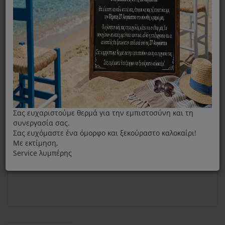
Τάπα Μπόιλερ Για Το Σίδερο Stirella Delonghi 5512811301
Σας ευχαριστούμε θερμά για την εμπιστοσύνη και τη
συνεργασία σας.
Σας ευχόμαστε ένα όμορφο και ξεκούραστο καλοκαίρι!
Με εκτίμηση,
Service λυμπέρης