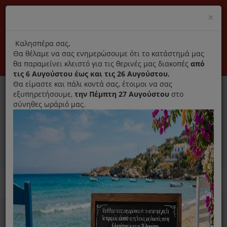
(+30) 210 2796031
Cl
×
modal
title
Αποκλειστικά γνήσια ανταλλακτικά
Καλησπέρα σας,
Θα θέλαμε να σας ενημερώσουμε ότι το κατάστημά μας
Σύνδεση
Εγγραφή
Εταιρεία
Επικοινωνία
θα παραμείνει κλειστό για τις θερινές μας διακοπές
από
τις 6 Αυγούστου έως και τις 26 Αυγούστου.
Θα είμαστε και πάλι κοντά σας, έτοιμοι να σας
εξυπηρετήσουμε,
την Πέμπτη 27 Αυγούστου
στο
σύνηθες ωράριό μας.
0
MENU
Ανταλλακτικά ηλεκτρικών συσκευών
Home
Χύτρα
Ανταλλακτικά Χύτρας