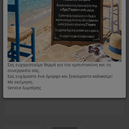
Βαλβίδα Εκτόνωσης Ατμού Για Χύτρα Izzy Multi Natura
Σας ευχαριστούμε θερμά για την εμπιστοσύνη και τη
συνεργασία σας.
Σας ευχόμαστε ένα όμορφο και ξεκούραστο καλοκαίρι!
Με εκτίμηση,
Service λυμπέρης