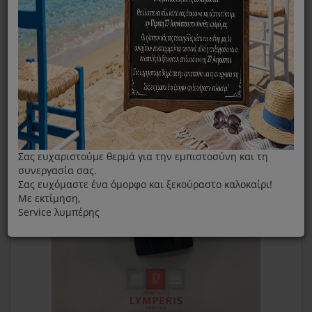
Βάση Φίλτρου Για Σκουπάκι Izzy B8085 Wet Maxx
Σας ευχαριστούμε θερμά για την εμπιστοσύνη και τη
συνεργασία σας.
Σας ευχόμαστε ένα όμορφο και ξεκούραστο καλοκαίρι!
Με εκτίμηση,
Service λυμπέρης