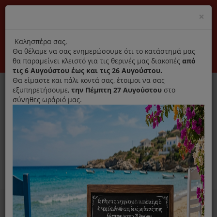
(+30) 210 2796031
Cl
×
modal
title
Αποκλειστικά γνήσια ανταλλακτικά
Καλησπέρα σας,
Θα θέλαμε να σας ενημερώσουμε ότι το κατάστημά μας
Σύνδεση
Εγγραφή
Εταιρεία
Επικοινωνία
θα παραμείνει κλειστό για τις θερινές μας διακοπές
από
τις 6 Αυγούστου έως και τις 26 Αυγούστου.
Θα είμαστε και πάλι κοντά σας, έτοιμοι να σας
εξυπηρετήσουμε,
την Πέμπτη 27 Αυγούστου
στο
σύνηθες ωράριό μας.
0
MENU
Ανταλλακτικά ηλεκτρικών συσκευών
Home
Μικροσυσκευές
Σκουπάκι