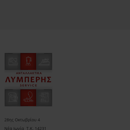
28ης Οκτωβρίου 4
Νέα Ιωνία Τ.Κ. 14231