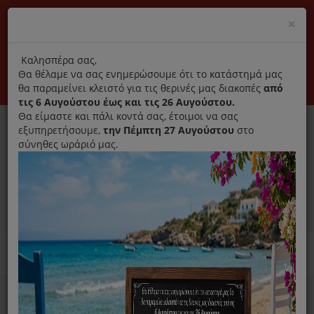
(+30) 210 2796031
Cl
×
modal
title
Αποκλειστικά γνήσια ανταλλακτικά
Καλησπέρα σας,
Θα θέλαμε να σας ενημερώσουμε ότι το κατάστημά μας
Σύνδεση
Εγγραφή
Εταιρεία
Επικοινωνία
θα παραμείνει κλειστό για τις θερινές μας διακοπές
από
τις 6 Αυγούστου έως και τις 26 Αυγούστου.
Θα είμαστε και πάλι κοντά σας, έτοιμοι να σας
εξυπηρετήσουμε,
την Πέμπτη 27 Αυγούστου
στο
σύνηθες ωράριό μας.
0
MENU
Ανταλλακτικά ηλεκτρικών συσκευών
Home
Ψυγείο
Αξεσουάρ Ψυγείου