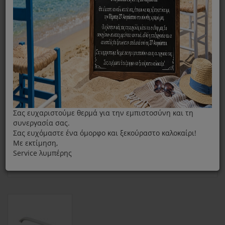
Χειρολαβή Πόρτας Ψυγείου Bosch Με 3 Τρύπες
Σας ευχαριστούμε θερμά για την εμπιστοσύνη και τη
συνεργασία σας.
Σας ευχόμαστε ένα όμορφο και ξεκούραστο καλοκαίρι!
Με εκτίμηση,
Service λυμπέρης