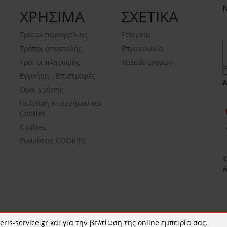
ΧΡΗΣΙΜΑ
ΣΧΕΤΙΚΑ
Τρόποι παραγγελίας
Εταιρεία
Τρόποι αποστολής
Επικοινωνία
Τρόποι πληρωμής
Καλάθι αγορών
Εγγυήση - Επιστροφές
Όροι χρήσης
Πολιτική Απορρήτου και
Cookies
Cookies
Ρυθμίσεις COOKIES
©
w
ris-service.gr και για την βελτίωση της online εμπειρία σας.