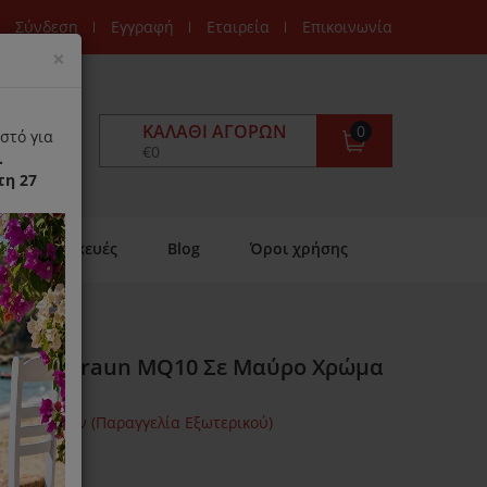
Σύνδεση
Εγγραφή
Εταιρεία
Επικοινωνία
Close
×
ΚΑΛΆΘΙ ΑΓΟΡΏΝ
0
στό για
€0
.
τη 27
Επισκευές
Blog
Όροι χρήσης
 Ράβδο Braun MQ10 Σε Μαύρο Χρώμα
μων Ημερών (Παραγγελία Εξωτερικού)