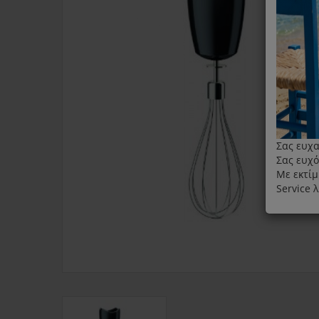
Σας ευχα
Σας ευχό
Με εκτίμ
Service 