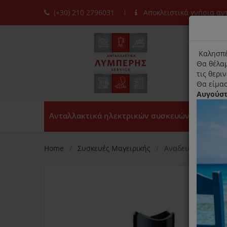
(+30) 210 2796031
Αποκλειστικά γνήσια α
moda
title
Καλησπέ
Θα θέλαμ
τις θερι
Θα είμασ
Αυγούσ
Ανταλλακτικά ηλεκτρικών συσκευών
Home
Συσκευές Μαγειρικής
Αναδευτήρας Μαρ