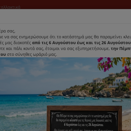
νταλλακτικά
l
ρα σας,
ε να σας ενημερώσουμε ότι το κατάστημά μας θα παραμείνει κλει
νές μας διακοπές
από τις 6 Αυγούστου έως και τις 26 Αυγούστου
τε και πάλι κοντά σας, έτοιμοι να σας εξυπηρετήσουμε,
την Πέμπ
του
στο σύνηθες ωράριό μας.
Αρχική
Laurastar
Παραλαβή- Παράδοση Κατ'οικον
έγκας Για Τη Ράβδο Braun MQ10 Σε Μαύρο Χρώμα
Αναδευτήρας Μαρέγκας Για Τη
Κωδικός : 0X81364450
Διαθεσιμότητα :
Παράδοση Εντός 15 Εργάσι