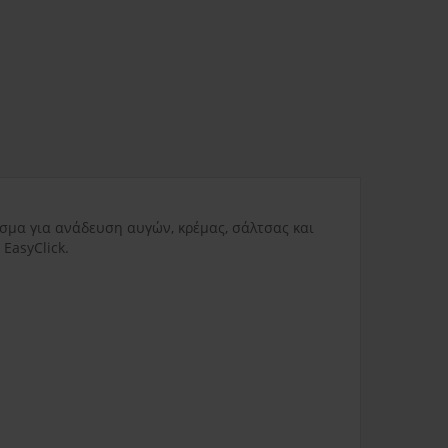
ας
3.80€
Δυσπρόσιτες περιοχές
6.00€
Εκτός Ελλάδος
0.00€
σμα για ανάδευση αυγών, κρέμας, σάλτσας και
3.50€
EasyClick.