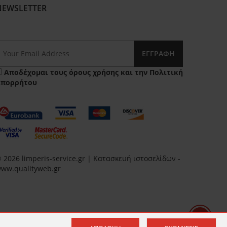
NEWSLETTER
ΕΓΓΡΑΦΉ
Αποδέχομαι τους
όρους χρήσης
και την
Πολιτική
Απορρήτου
 2026 limperis-service.gr | Κατασκευή ιστοσελίδων -
ww.qualityweb.gr