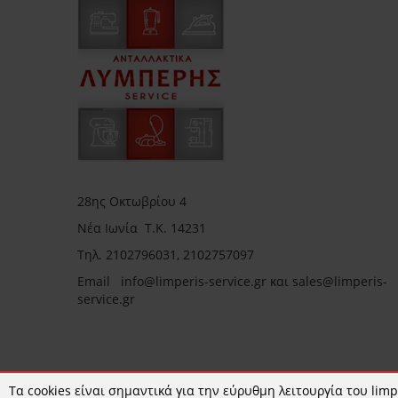
28ης Οκτωβρίου 4
Νέα Ιωνία Τ.Κ. 14231
Τηλ.
2102796031, 2102757097
Email in
fo@limperis-service.gr και sales@limperis-
service.gr
Ωράριο καταστήματος:
Τα cookies είναι σημαντικά για την εύρυθμη λειτουργία του limpe