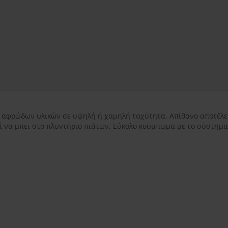
εντός Αττικής
3.50€
εκτός Αττικής
3.50€
Νησιωτικής Ελλάδ
ξη αφρώδων υλικών σε υψηλή ή χαμηλή ταχύτητα. Απίθανο αποτέλε
να μπει στο πλυντήριο πιάτων. Εύκολο κούμπωμα με το σύστημα 