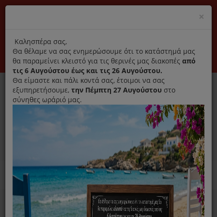
(+30) 210 2796031
Cl
×
modal
title
Αποκλειστικά γνήσια ανταλλακτικά
Καλησπέρα σας,
Θα θέλαμε να σας ενημερώσουμε ότι το κατάστημά μας
Σύνδεση
Εγγραφή
Εταιρεία
Επικοινωνία
θα παραμείνει κλειστό για τις θερινές μας διακοπές
από
τις 6 Αυγούστου έως και τις 26 Αυγούστου.
Θα είμαστε και πάλι κοντά σας, έτοιμοι να σας
εξυπηρετήσουμε,
την Πέμπτη 27 Αυγούστου
στο
σύνηθες ωράριό μας.
0
MENU
Ανταλλακτικά ηλεκτρικών συσκευών
Home
Συσκευές Μαγειρικής