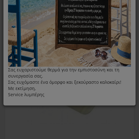
Αναδευτήρας Παγωτομηχανής Kenwood KW667391
Σας ευχαριστούμε θερμά για την εμπιστοσύνη και τη
συνεργασία σας.
Σας ευχόμαστε ένα όμορφο και ξεκούραστο καλοκαίρι!
Με εκτίμηση,
Service λυμπέρης