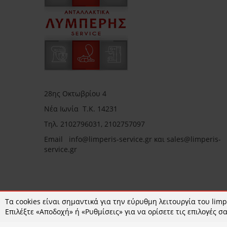
28ης Οκτωβρίου 4
Νέα Ιωνία Τ.Κ. 14231
Τηλ.
2102796031, 2102757097
Email in
fo@limperis-service.gr και sales@limperis-
service.gr
Ωράριο καταστήματος:
Τα cookies είναι σημαντικά για την εύρυθμη λειτουργία του limpe
Επιλέξτε «Αποδοχή» ή «Ρυθμίσεις» για να ορίσετε τις επιλογές σα
Δευτέρα- Τετάρτη :09:00-15:00