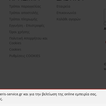
Τρόποι παραγγελίας
Εταιρεία
Τρόποι αποστολής
Επικοινωνία
Τρόποι πληρωμής
Καλάθι αγορών
Εγγυήση - Επιστροφές
Όροι χρήσης
Πολιτική Απορρήτου και
Cookies
Cookies
Ρυθμίσεις COOKIES
©
w
ris-service.gr και για την βελτίωση της online εμπειρία σας.
ς.