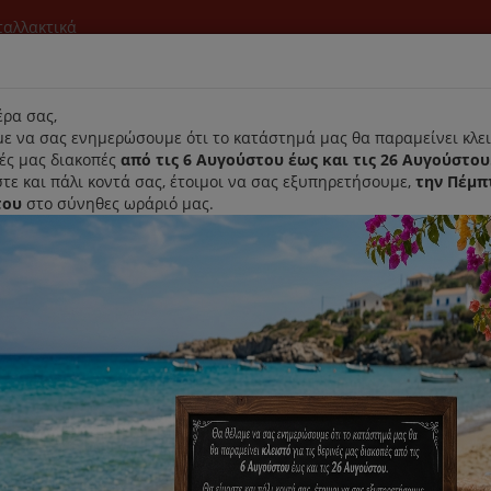
νταλλακτικά
l
ρα σας,
ε να σας ενημερώσουμε ότι το κατάστημά μας θα παραμείνει κλει
νές μας διακοπές
από τις 6 Αυγούστου έως και τις 26 Αυγούστου
τε και πάλι κοντά σας, έτοιμοι να σας εξυπηρετήσουμε,
την Πέμπ
του
στο σύνηθες ωράριό μας.
Αρχική
Laurastar
Παραλαβή- Παράδοση Κατ'οικον
ωτομηχανής Krups SS-989724
Αναδευτήρας Παγωτομηχανής K
Κωδικός : SS-989724
Διαθεσιμότητα :
Κατόπιν Παραγγελίας