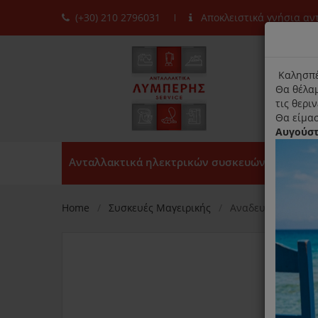
(+30) 210 2796031
Αποκλειστικά γνήσια α
moda
title
Καλησπέ
Θα θέλαμ
τις θερι
Θα είμασ
Αυγούσ
Ανταλλακτικά ηλεκτρικών συσκευών
Home
Συσκευές Μαγειρικής
Αναδευτήρας Παγ