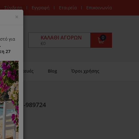
Σύνδεση
Εγγραφή
Εταιρεία
Επικοινωνία
Close
×
ΚΑΛΆΘΙ ΑΓΟΡΏΝ
0
στό για
€0
.
τη 27
Επισκευές
Blog
Όροι χρήσης
rups SS-989724