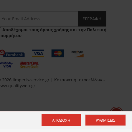
ΕΓΓΡΑΦΉ
Αποδέχομαι τους
όρους χρήσης
και την
Πολιτική
Απορρήτου
 2026 limperis-service.gr | Κατασκευή ιστοσελίδων -
ww.qualityweb.gr
ΑΠΟΔΟΧΉ
ΡΥΘΜΊΣΕΙΣ