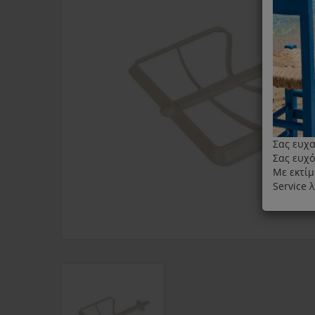
Σας ευχα
Σας ευχό
Με εκτίμ
Service 