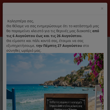
(+30) 210 2796031
Cl
×
modal
title
Αποκλειστικά γνήσια ανταλλακτικά
Καλησπέρα σας,
Θα θέλαμε να σας ενημερώσουμε ότι το κατάστημά μας
Σύνδεση
Εγγραφή
Εταιρεία
Επικοινωνία
θα παραμείνει κλειστό για τις θερινές μας διακοπές
από
τις 6 Αυγούστου έως και τις 26 Αυγούστου.
Θα είμαστε και πάλι κοντά σας, έτοιμοι να σας
εξυπηρετήσουμε,
την Πέμπτη 27 Αυγούστου
στο
σύνηθες ωράριό μας.
0
MENU
Ανταλλακτικά ηλεκτρικών συσκευών
Home
Χύτρα