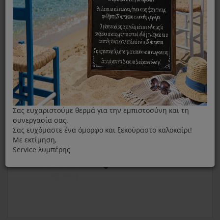
Άνω Λαβή Χύτρας Fissler Solar Μαύρη
Σας ευχαριστούμε θερμά για την εμπιστοσύνη και τη
συνεργασία σας.
Σας ευχόμαστε ένα όμορφο και ξεκούραστο καλοκαίρι!
Με εκτίμηση,
Service λυμπέρης