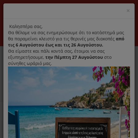
(+30) 210 2796031
Cl
×
modal
title
Αποκλειστικά γνήσια ανταλλακτικά
Καλησπέρα σας,
Θα θέλαμε να σας ενημερώσουμε ότι το κατάστημά μας
Σύνδεση
Εγγραφή
Εταιρεία
Επικοινωνία
θα παραμείνει κλειστό για τις θερινές μας διακοπές
από
τις 6 Αυγούστου έως και τις 26 Αυγούστου.
Θα είμαστε και πάλι κοντά σας, έτοιμοι να σας
εξυπηρετήσουμε,
την Πέμπτη 27 Αυγούστου
στο
σύνηθες ωράριό μας.
0
MENU
Ανταλλακτικά ηλεκτρικών συσκευών
Home
Προσωπική Φροντίδα