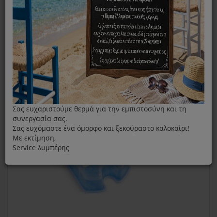
Ανταλλακτική Κασετίνα Καθαρισμού Clean And Change 6
Τεμάχια CCR5+1
Σας ευχαριστούμε θερμά για την εμπιστοσύνη και τη
συνεργασία σας.
Σας ευχόμαστε ένα όμορφο και ξεκούραστο καλοκαίρι!
Με εκτίμηση,
Service λυμπέρης